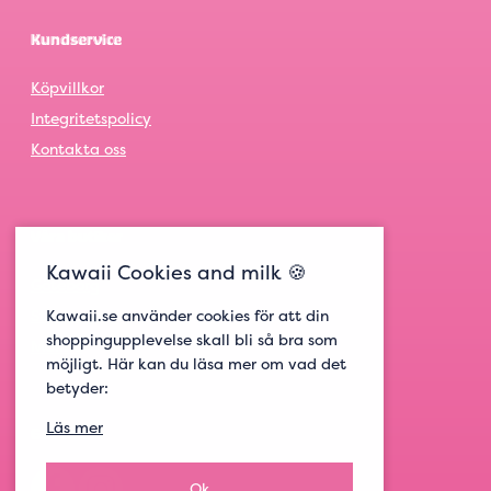
Kundservice
Köpvillkor
Integritetspolicy
Kontakta oss
Våra butiker
Kawaii Cookies and milk 🍪
Göteborg
Kawaii.se använder cookies för att din
Stockholm
shoppingupplevelse skall bli så bra som
Malmö
möjligt. Här kan du läsa mer om vad det
betyder:
Läs mer
Get social
Ok