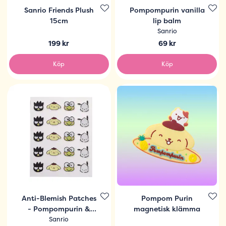
Sanrio Friends Plush
Pompompurin vanilla
15cm
lip balm
Sanrio
199 kr
69 kr
Köp
Köp
Anti-Blemish Patches
Pompom Purin
- Pompompurin &
magnetisk klämma
Friends
Sanrio