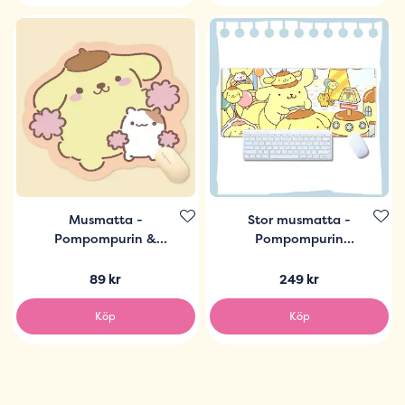
Musmatta -
Stor musmatta -
Pompompurin &
Pompompurin
Muffin
Amusement Park
89 kr
249 kr
Köp
Köp