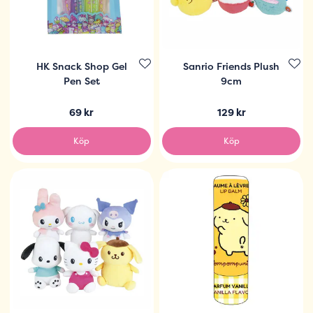
HK Snack Shop Gel
Sanrio Friends Plush
Pen Set
9cm
69 kr
129 kr
Köp
Köp