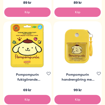
89 kr
89 kr
Köp
Köp
Pompompurin
Pompompurin
fuktgörande
handrengöring med
ansiktsmask
doft
69 kr
99 kr
Köp
Köp