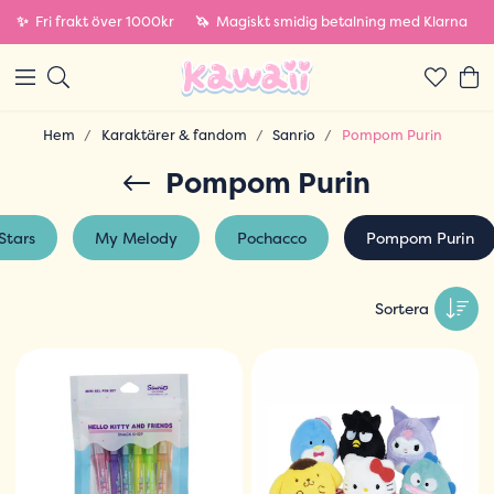
✨
Fri frakt över 1000kr
🦄
Magiskt smidig betalning med Klarna
Hem
Karaktärer & fandom
Sanrio
Pompom Purin
Pompom Purin
 Stars
My Melody
Pochacco
Pompom Purin
Sortera