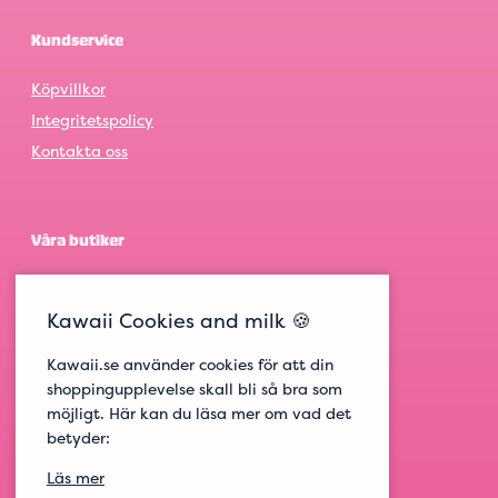
Kundservice
Köpvillkor
Integritetspolicy
Kontakta oss
Våra butiker
Göteborg
Kawaii Cookies and milk 🍪
Stockholm
Malmö
Kawaii.se använder cookies för att din
shoppingupplevelse skall bli så bra som
möjligt. Här kan du läsa mer om vad det
betyder:
Get social
Läs mer