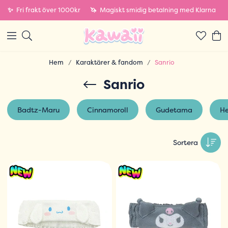
✨
Fri frakt över 1000kr
🦄
Magiskt smidig betalning med Klarna
Hem
Karaktärer & fandom
Sanrio
Sanrio
Badtz-Maru
Cinnamoroll
Gudetama
He
Sortera