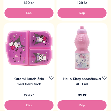
129 kr
129 kr
Köp
Köp
Kuromi lunchlåda
Hello Kitty sportflaska
med flera fack
400 ml
129 kr
99 kr
Köp
Köp