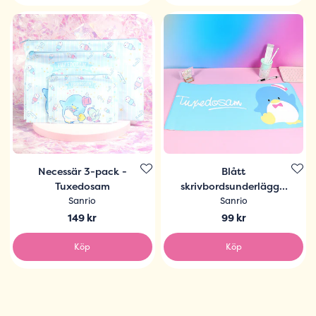
Necessär 3-pack -
Blått
Tuxedosam
skrivbordsunderlägg -
Tuxedosam
Sanrio
Sanrio
149 kr
99 kr
Köp
Köp