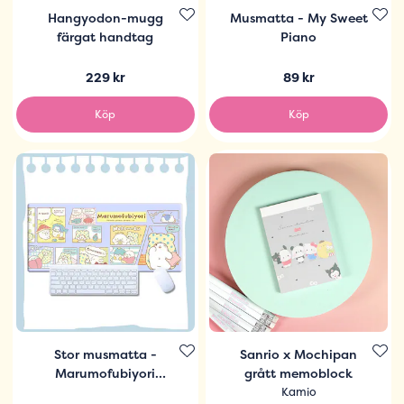
Hangyodon-mugg
Musmatta - My Sweet
färgat handtag
Piano
229 kr
89 kr
Köp
Köp
Stor musmatta -
Sanrio x Mochipan
Marumofubiyori
grått memoblock
Comic Strip
Kamio