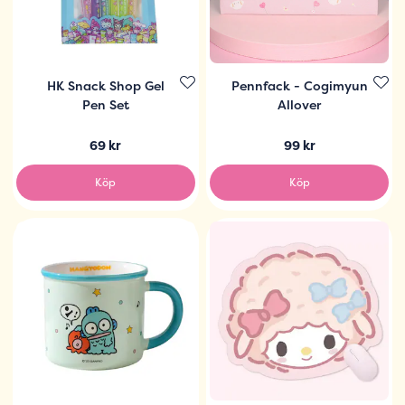
HK Snack Shop Gel
Pennfack - Cogimyun
Pen Set
Allover
69 kr
99 kr
Köp
Köp