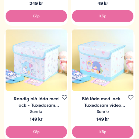
249 kr
49 kr
Köp
Köp
Randig blå låda med
Blå låda med lock -
lock - Tuxedosam
Tuxedosam video
dancing
game
Sanrio
Sanrio
149 kr
149 kr
Köp
Köp