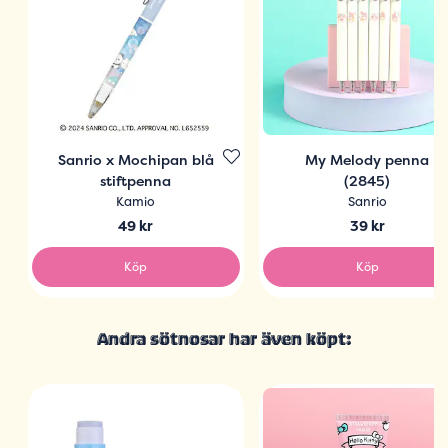
Sanrio x Mochipan blå
My Melody penna
stiftpenna
(2845)
Kamio
Sanrio
49 kr
39 kr
Köp
Köp
Andra sötnosar har även köpt: