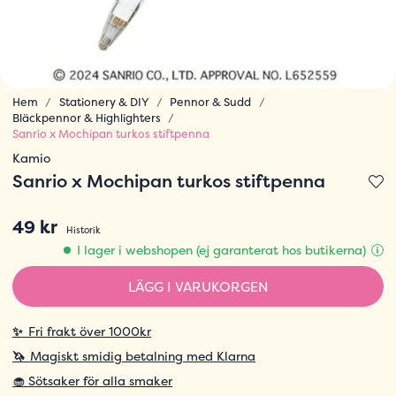
Hem
Stationery & DIY
Pennor & Sudd
Bläckpennor & Highlighters
Sanrio x Mochipan turkos stiftpenna
Kamio
Sanrio x Mochipan turkos stiftpenna
49 kr
Historik
I lager i webshopen (ej garanterat hos butikerna)
LÄGG I VARUKORGEN
✨
Fri frakt över 1000kr
🦄
Magiskt smidig betalning med Klarna
🧁 Sötsaker för alla smaker