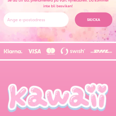
Se då till att prenumerera på vårt nyhetsbrev. Du kommer
inte bli besviken!
SKICKA