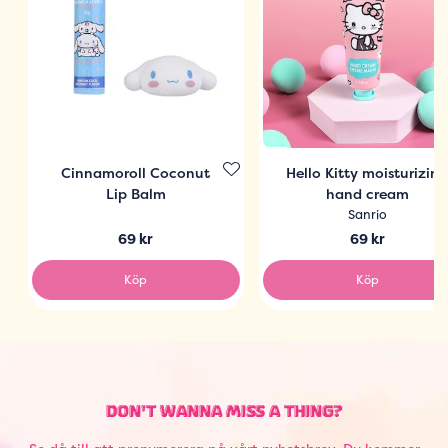
Cinnamoroll Coconut
Hello Kitty moisturizin
Lip Balm
hand cream
Sanrio
69 kr
69 kr
Köp
Köp
DON'T WANNA MISS A THING?