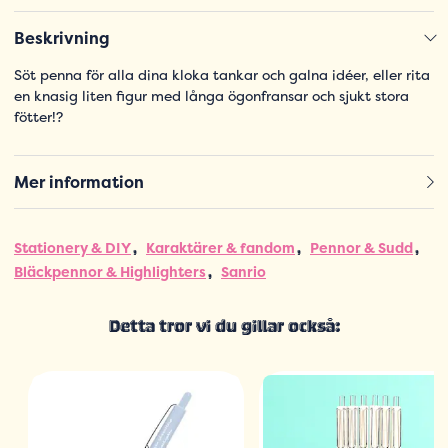
Beskrivning
Söt penna för alla dina kloka tankar och galna idéer, eller rita
en knasig liten figur med långa ögonfransar och sjukt stora
fötter!?
Mer information
Stationery & DIY
Karaktärer & fandom
Pennor & Sudd
Bläckpennor & Highlighters
Sanrio
Detta tror vi du gillar också: