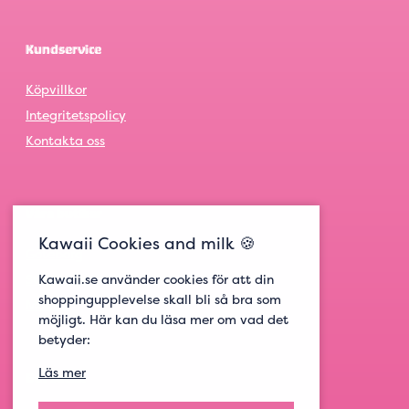
Kundservice
Köpvillkor
Integritetspolicy
Kontakta oss
Våra butiker
Kawaii Cookies and milk 🍪
Göteborg
Kawaii.se använder cookies för att din
Stockholm
shoppingupplevelse skall bli så bra som
Malmö
möjligt. Här kan du läsa mer om vad det
betyder:
Läs mer
Get social