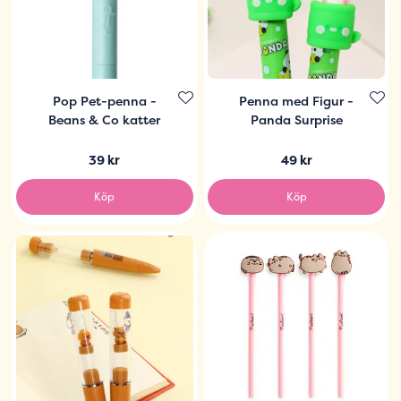
Pop Pet-penna -
Penna med Figur -
Beans & Co katter
Panda Surprise
39 kr
49 kr
Köp
Köp