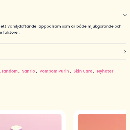
 ett vaniljdoftande läppbalsam som är både mjukgörande och
e faktorer.
& fandom
Sanrio
Pompom Purin
Skin Care
Nyheter