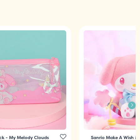
ck - My Melody Clouds
Sanrio Make A Wish M