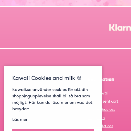
Kawaii Cookies and milk 🍪
Information
Kawaii.se använder cookies för att din
Om Kawaii
shoppingupplevelse skall bli så bra som
Om presentkort
möjligt. Här kan du läsa mer om vad det
betyder:
Jobba hos oss
Logga in
Läs mer
Kontakta oss