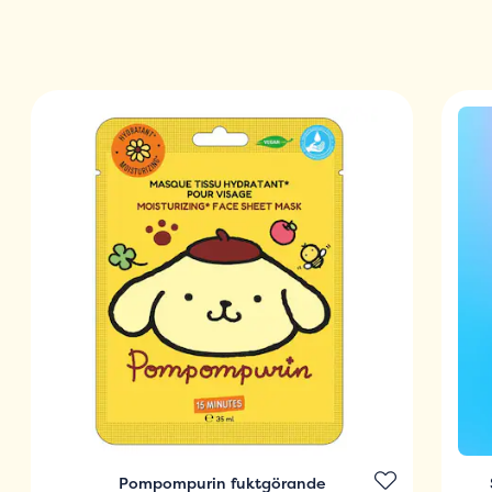
Pompompurin fuktgörande