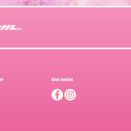
er
Get social