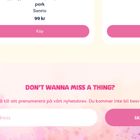
park
Sanrio
99 kr
Köp
DON'T WANNA MISS A THING?
å till att prenumerera på vårt nyhetsbrev. Du kommer inte bli besv
SK