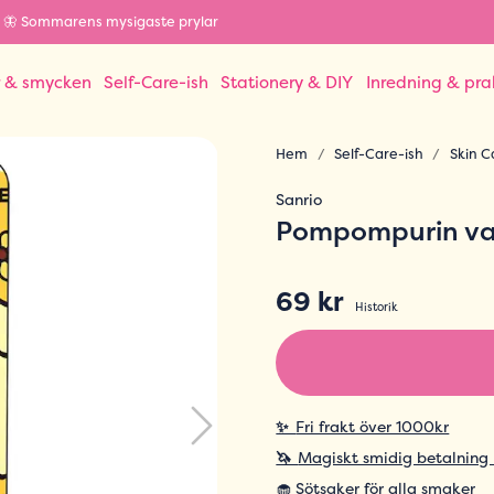
🦋 Sommarens mysigaste prylar
r & smycken
Self-Care-ish
Stationery & DIY
Inredning & pra
Hem
Self-Care-ish
Skin C
Sanrio
Pompompurin van
69 kr
Historik
✨
Fri frakt över 1000kr
🦄
Magiskt smidig betalning
🧁 Sötsaker för alla smaker