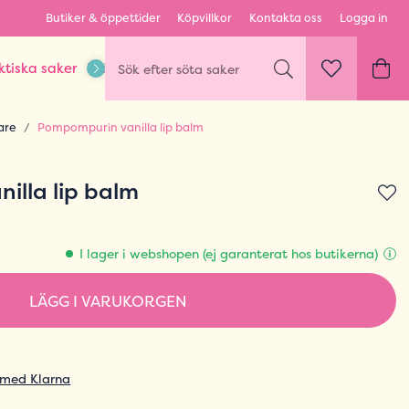
Butiker & öppettider
Köpvillkor
Kontakta oss
Logga in
ktiska saker
Kläder & Outfits
Karaktärer & fandom
are
Pompompurin vanilla lip balm
illa lip balm
I lager i webshopen (ej garanterat hos butikerna)
LÄGG I VARUKORGEN
 med Klarna