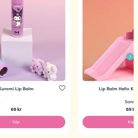
Kuromi Lip Balm
Lip Balm Hello Kitt
Sanrio
69 kr
69 kr
Köp
Köp