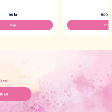
99 kr
599 k
Köp
Köp
iken!
ICKA