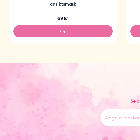
ansiktsmask
69 kr
Köp
Se d