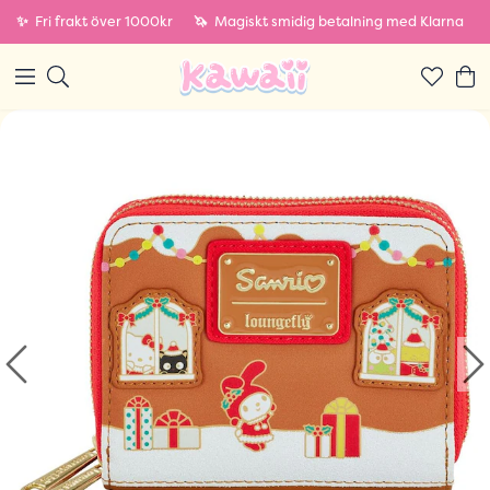
✨
Fri frakt över 1000kr
🦄
Magiskt smidig betalning med Klarna