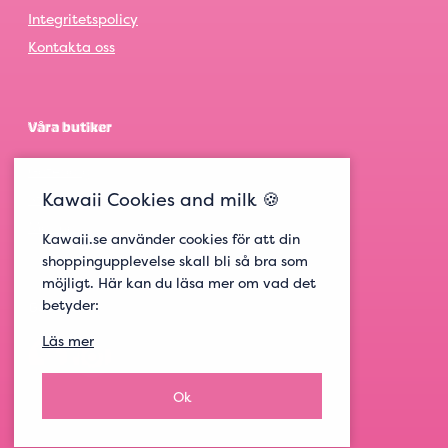
Integritetspolicy
Kontakta oss
Våra butiker
Göteborg
Kawaii Cookies and milk 🍪
Stockholm
Malmö
Kawaii.se använder cookies för att din
shoppingupplevelse skall bli så bra som
möjligt. Här kan du läsa mer om vad det
betyder:
Get social
Läs mer
Ok