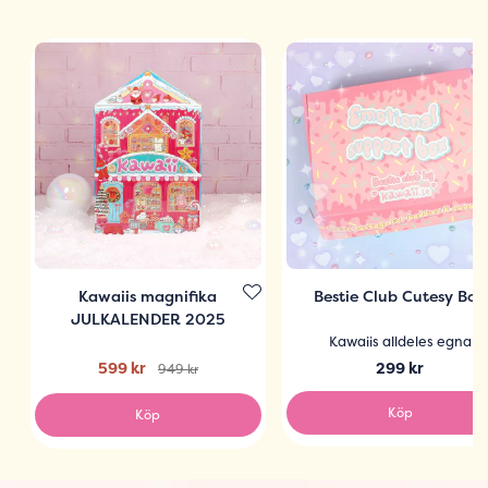
Kawaiis magnifika
Bestie Club Cutesy Box
JULKALENDER 2025
Kawaiis alldeles egna
599 kr
299 kr
949 kr
Köp
Köp