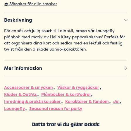
🧁 Sötsaker för alla smaker
Beskrivning
För en söt och julig touch till din stil, prova vår Loungefly
plånbok med motiv av Hello Kitty pepparkakshus! Perfekt för
att organisera dina kort och sedlar med en lekfull och festlig
twist från den älskade Sanrio-karaktären.
Mer information
Accessoarer & smycken
Väskor & ryggsäckar
Kläder & Outfits
Plånböcker & kortfodral
Inredning & praktiska saker
Karaktärer & fandom
Jul
Loungefly
Seasonal reason for party
Detta tror vi du gillar också: