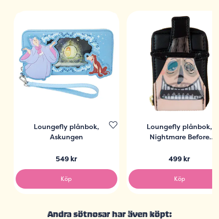
Loungefly plånbok,
Loungefly plånbok,
Askungen
Nightmare Before
Christmas the Mayor
549 kr
499 kr
Köp
Köp
Andra sötnosar har även köpt: