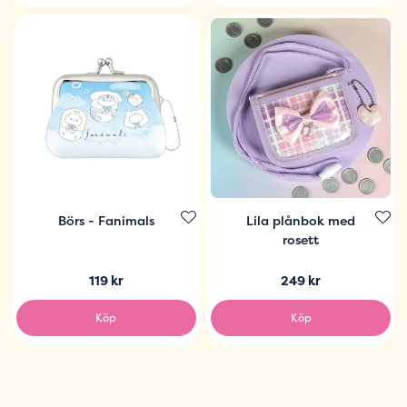
Börs - Fanimals
Lila plånbok med
rosett
119 kr
249 kr
Köp
Köp