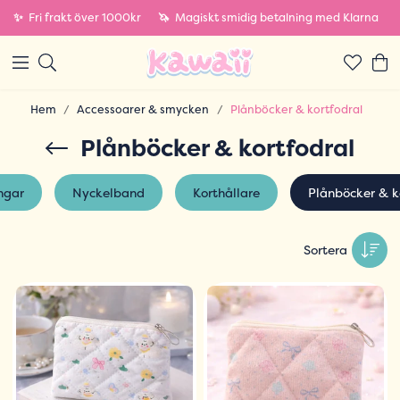
✨
Fri frakt över 1000kr
🦄
Magiskt smidig betalning med Klarna
Hem
Accessoarer & smycken
Plånböcker & kortfodral
Plånböcker & kortfodral
ngar
Nyckelband
Korthållare
Plånböcker & k
Sortera