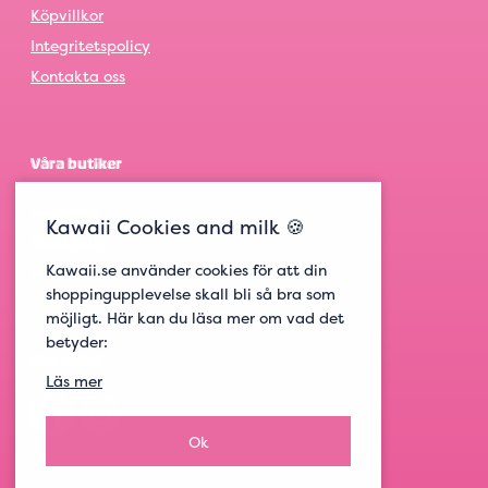
Köpvillkor
Integritetspolicy
Kontakta oss
Våra butiker
Göteborg
Kawaii Cookies and milk 🍪
Stockholm
Kawaii.se använder cookies för att din
Malmö
shoppingupplevelse skall bli så bra som
möjligt. Här kan du läsa mer om vad det
betyder:
Get social
Läs mer
Ok