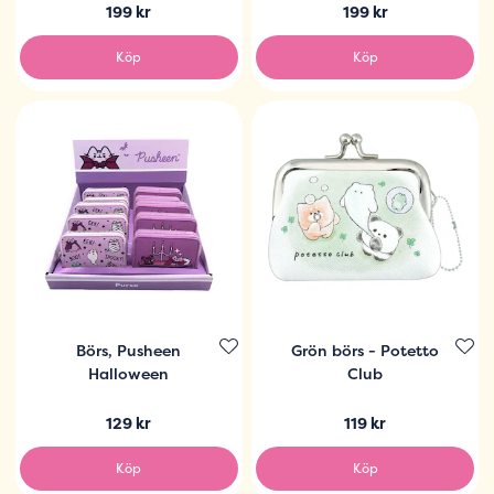
199 kr
199 kr
Köp
Köp
Börs, Pusheen
Grön börs - Potetto
Halloween
Club
129 kr
119 kr
Köp
Köp