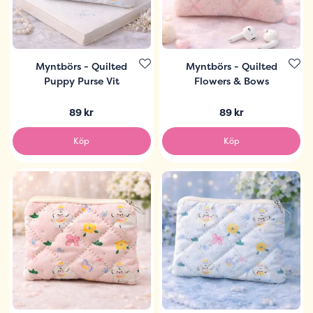
Myntbörs - Quilted
Myntbörs - Quilted
Puppy Purse Vit
Flowers & Bows
89 kr
89 kr
Köp
Köp