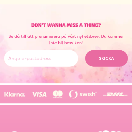
DON'T WANNA MISS A THING?
Se då till att prenumerera på vårt nyhetsbrev. Du kommer
inte bli besviken!
SKICKA