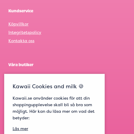
Kundservice
Köpvillkor
Integritetspolicy
Kontakta oss
Våra butiker
Göteborg
Kawaii Cookies and milk 🍪
Stockholm
Malmö
Kawaii.se använder cookies för att din
shoppingupplevelse skall bli så bra som
möjligt. Här kan du läsa mer om vad det
betyder:
Get social
Läs mer