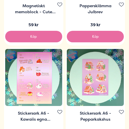
Magnetiskt
Pappersklämma
memoblock - Cute
Julbrev
Pumpkin
59 kr
39 kr
Köp
Köp
Stickersark A6 -
Stickersark A6 -
Kawaiis egna
Pepparkakshus
juletiketter