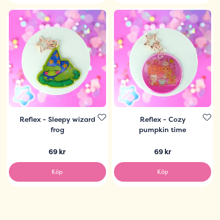
Reflex - Sleepy wizard
Reflex - Cozy
frog
pumpkin time
69 kr
69 kr
Köp
Köp