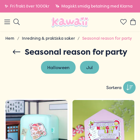
✨
Fri frakt över 1000kr
🦄
Magiskt smidig betalning med Klarna
Hem
Inredning & praktiska saker
Seasonal reason for party
Seasonal reason for party
Halloween
Jul
Sortera