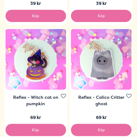
39 kr
39 kr
Köp
Köp
Reflex - Witch cat on
Reflex - Calico Critter
pumpkin
ghost
69 kr
69 kr
Köp
Köp