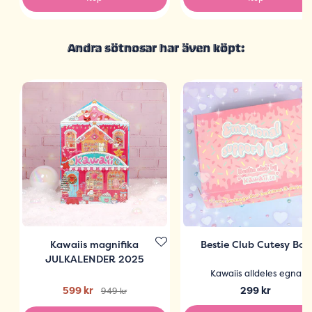
Andra sötnosar har även köpt:
Kawaiis magnifika
Bestie Club Cutesy Box
JULKALENDER 2025
Kawaiis alldeles egna
599 kr
299 kr
949 kr