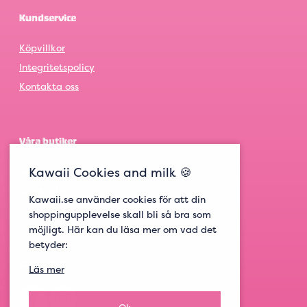
Kundservice
Köpvillkor
Integritetspolicy
Kontakta oss
Våra butiker
Kawaii Cookies and milk 🍪
Göteborg
Stockholm
Kawaii.se använder cookies för att din
Malmö
shoppingupplevelse skall bli så bra som
möjligt. Här kan du läsa mer om vad det
betyder:
Get social
Läs mer