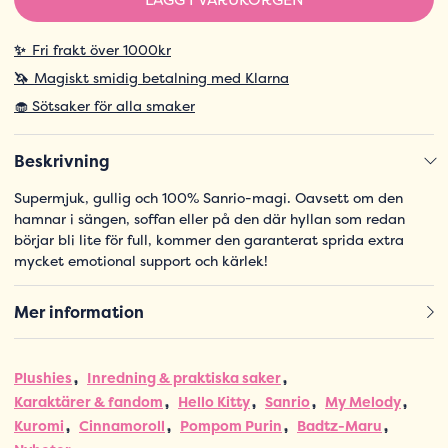
✨
Fri frakt över 1000kr
🦄
Magiskt smidig betalning med Klarna
🧁 Sötsaker för alla smaker
Beskrivning
Supermjuk, gullig och 100% Sanrio-magi. Oavsett om den
hamnar i sängen, soffan eller på den där hyllan som redan
börjar bli lite för full, kommer den garanterat sprida extra
mycket emotional support och kärlek!
Mer information
Plushies
Inredning & praktiska saker
Karaktärer & fandom
Hello Kitty
Sanrio
My Melody
Kuromi
Cinnamoroll
Pompom Purin
Badtz-Maru