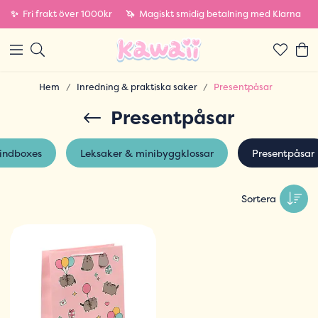
✨
Fri frakt över 1000kr
🦄
Magiskt smidig betalning med Klarna
Hem
Inredning & praktiska saker
Presentpåsar
Presentpåsar
lindboxes
Leksaker & minibyggklossar
Presentpåsar
Sortera