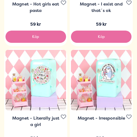
Magnet - Hot girls eat
Magnet - I exist and
pasta
that´s ok
59 kr
59 kr
Köp
Köp
Magnet - Literally just
Magnet - Irresponsible
a girl