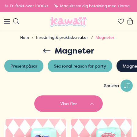
✨
Fri frakt över 1000kr
🦄
Magiskt smidig betalning med Klarna
Hem
Inredning & praktiska saker
Magneter
Magneter
Presentpåsar
Seasonal reason for party
Magne
Sortera
Visa fler