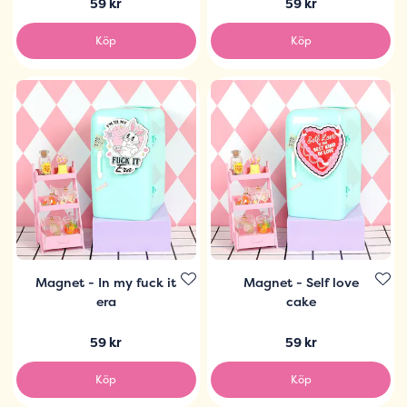
59 kr
59 kr
Köp
Köp
Magnet - In my fuck it
Magnet - Self love
era
cake
59 kr
59 kr
Köp
Köp