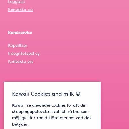
Logga in
Kontakta oss
Kundservice
Köpvillkor
Integritetspolicy
Kontakta oss
Våra butiker
Kawaii Cookies and milk 🍪
Göteborg
Kawaii.se använder cookies för att din
Stockholm
shoppingupplevelse skall bli så bra som
Malmö
möjligt. Här kan du läsa mer om vad det
betyder: