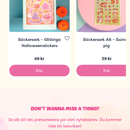
Stickersark - Glittriga
Stickersark A6 - Guine
Halloweenstickers
pig
49 kr
39 kr
Köp
Köp
DON'T WANNA MISS A THING?
Se då till att prenumerera på vårt nyhetsbrev. Du kommer
inte bli besviken!