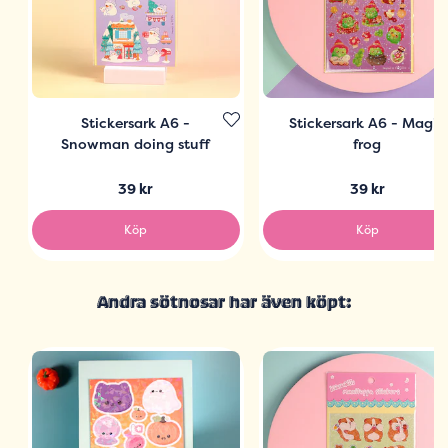
Stickersark A6 -
Stickersark A6 - Magic
Snowman doing stuff
frog
39 kr
39 kr
Köp
Köp
Andra sötnosar har även köpt: