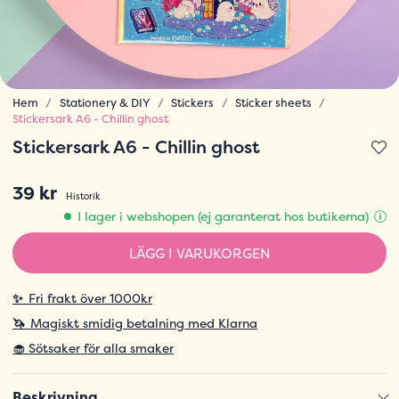
Hem
Stationery & DIY
Stickers
Sticker sheets
Stickersark A6 - Chillin ghost
Stickersark A6 - Chillin ghost
39 kr
Historik
I lager i webshopen (ej garanterat hos butikerna)
LÄGG I VARUKORGEN
✨
Fri frakt över 1000kr
🦄
Magiskt smidig betalning med Klarna
🧁 Sötsaker för alla smaker
Beskrivning