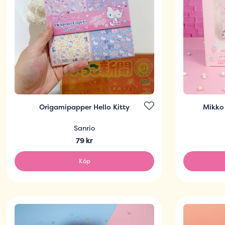
Origamipapper Hello Kitty
Mikko
Sanrio
79 kr
Köp