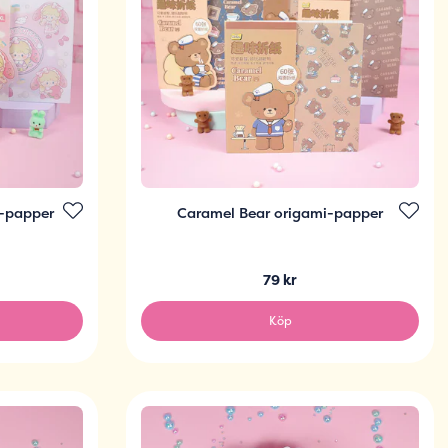
i-papper
Caramel Bear origami-papper
79 kr
Köp