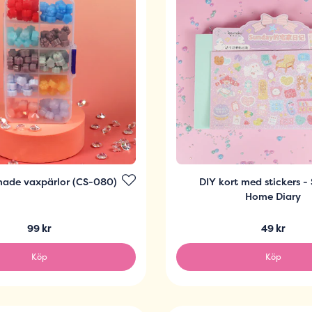
made vaxpärlor (CS-080)
DIY kort med stickers 
Home Diary
99 kr
49 kr
Köp
Köp