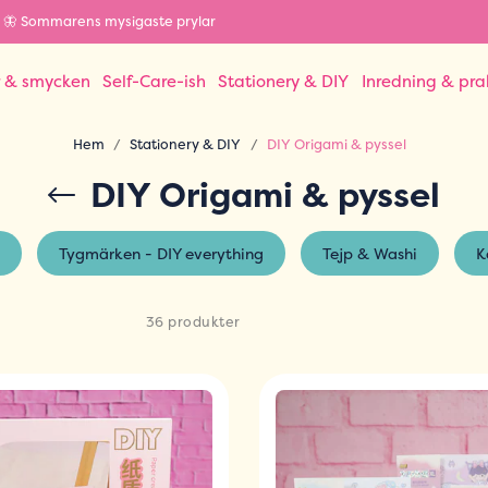
🦋 Sommarens mysigaste prylar
r & smycken
Self-Care-ish
Stationery & DIY
Inredning & pra
Hem
Stationery & DIY
DIY Origami & pyssel
DIY Origami & pyssel
Tygmärken - DIY everything
Tejp & Washi
K
36 produkter