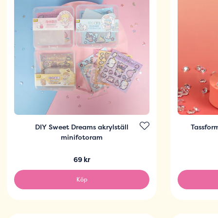
DIY Sweet Dreams akrylställ
Tassfor
minifotoram
69 kr
Köp