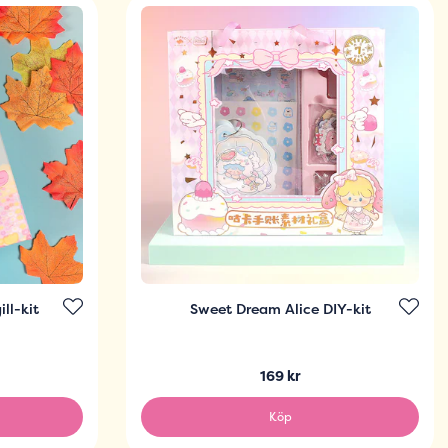
ll-kit
Sweet Dream Alice DIY-kit
169 kr
Köp