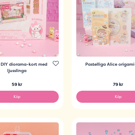
 DIY diorama-kort med
Pastelliga Alice origam
ljusslinga
59 kr
79 kr
Köp
Köp