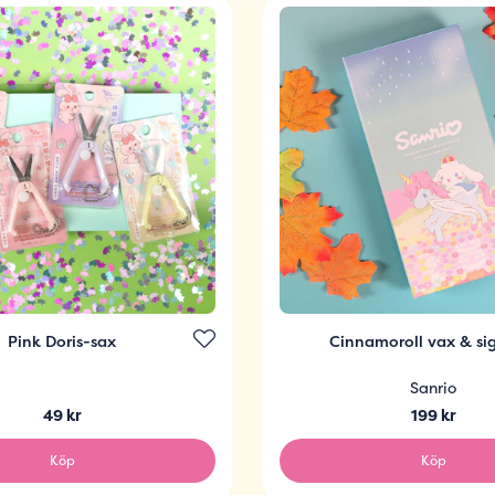
Pink Doris-sax
Cinnamoroll vax & sigi
Sanrio
49 kr
199 kr
Köp
Köp