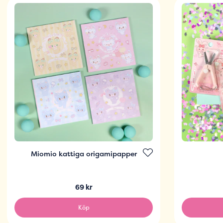
Miomio kattiga origamipapper
69 kr
Köp