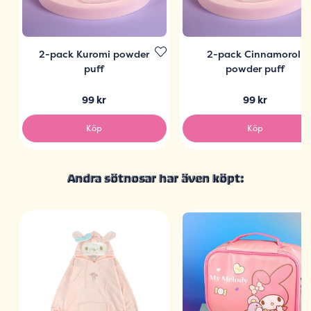
2-pack Kuromi powder
2-pack Cinnamoroll
puff
powder puff
99 kr
99 kr
Köp
Köp
Andra sötnosar har även köpt: