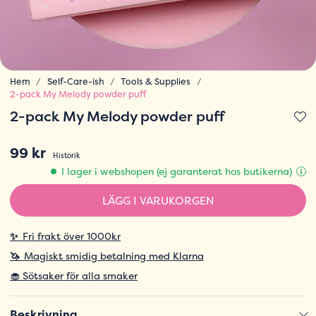
Hem
Self-Care-ish
Tools & Supplies
2-pack My Melody powder puff
2-pack My Melody powder puff
99 kr
Historik
I lager i webshopen (ej garanterat hos butikerna)
LÄGG I VARUKORGEN
✨
Fri frakt över 1000kr
🦄
Magiskt smidig betalning med Klarna
🧁 Sötsaker för alla smaker
Beskrivning