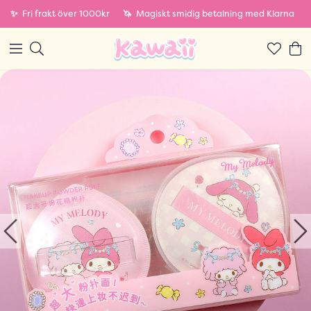
✨
Fri frakt över 1000kr
🦄
Magiskt smidig betalning med Klarna