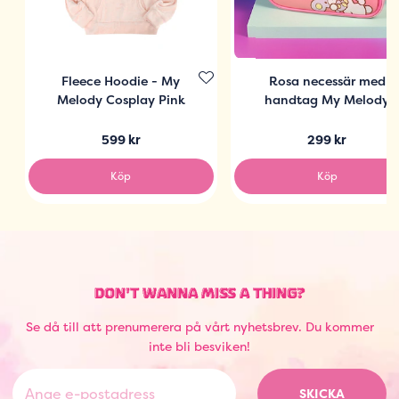
Fleece Hoodie - My
Rosa necessär med
Melody Cosplay Pink
handtag My Melody
599 kr
299 kr
Köp
Köp
DON'T WANNA MISS A THING?
Se då till att prenumerera på vårt nyhetsbrev. Du kommer
inte bli besviken!
SKICKA