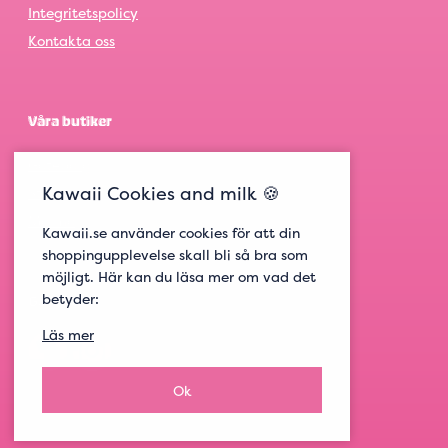
Integritetspolicy
Kontakta oss
Våra butiker
Göteborg
Kawaii Cookies and milk 🍪
Stockholm
Malmö
Kawaii.se använder cookies för att din
shoppingupplevelse skall bli så bra som
möjligt. Här kan du läsa mer om vad det
betyder:
Get social
Läs mer
Ok