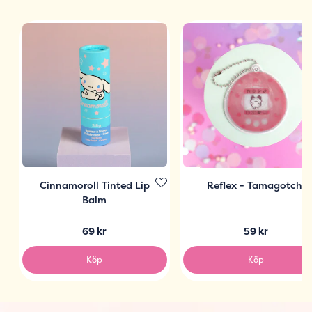
Cinnamoroll Tinted Lip
Reflex - Tamagotchi
Balm
69 kr
59 kr
Köp
Köp