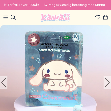
✨
Fri frakt över 1000kr
🦄
Magiskt smidig betalning med Klarna