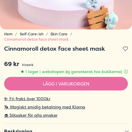
Hem
Self-Care-ish
Skin Care
Cinnamoroll detox face sheet mask
Cinnamoroll detox face sheet mask
69 kr
Historik
I lager i webshopen (ej garanterat hos butikerna)
LÄGG I VARUKORGEN
✨
Fri frakt över 1000kr
🦄
Magiskt smidig betalning med Klarna
🧁 Sötsaker för alla smaker
Beskrivning