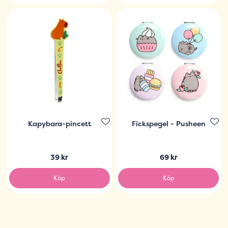
Kapybara-pincett
Fickspegel - Pusheen
39 kr
69 kr
Köp
Köp