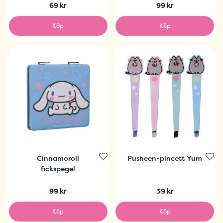
69 kr
99 kr
Köp
Köp
Cinnamoroll
Pusheen-pincett Yum
fickspegel
99 kr
39 kr
Köp
Köp