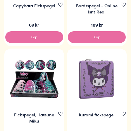
Capybara Fickspegel
Bordsspegel - Online
Isnt Real
69 kr
189 kr
Köp
Köp
Fickspegel, Hatsune
Kuromi fickspegel
Miku