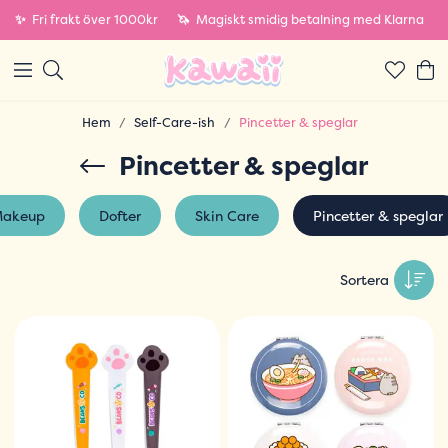
✨
Fri frakt över 1000kr
🦄
Magiskt smidig betalning med Klarna
Hem
Self-Care-ish
Pincetter & speglar
Pincetter & speglar
akeup
Dofter
Skin Care
Pincetter & speglar
Sortera