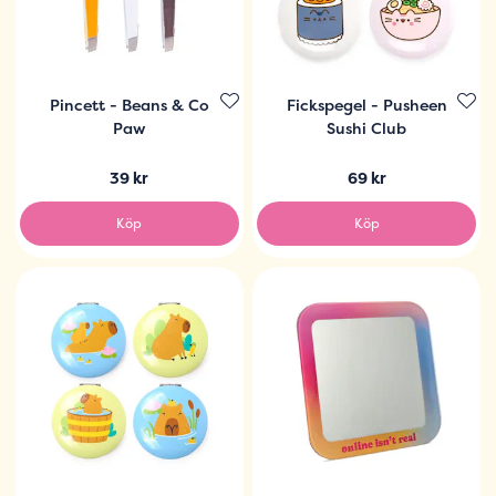
Pincett - Beans & Co
Fickspegel - Pusheen
Paw
Sushi Club
39 kr
69 kr
Köp
Köp