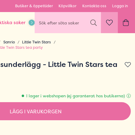
Butiker & öppettider
Köpvillkor
Kontakta oss
Logga in
ktiska saker
Kläder & Outfits
Karaktärer & fandom
Sanrio
Little Twin Stars
ttle Twin Stars tea party
dsunderlägg - Little Twin Stars tea
I lager i webshopen (ej garanterat hos butikerna)
LÄGG I VARUKORGEN