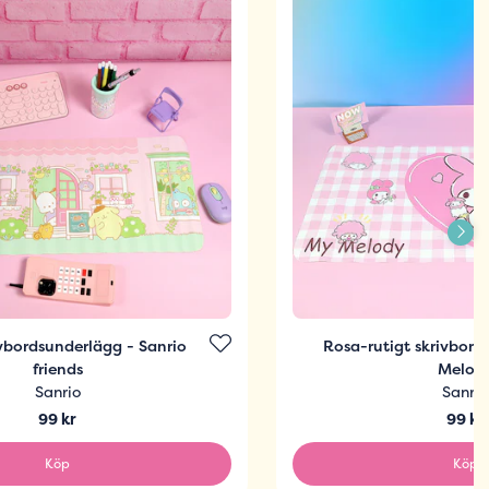
vbordsunderlägg - Sanrio
Rosa-rutigt skrivbor
friends
Melod
Sanrio
Sanrio
99 kr
99 kr
Köp
Köp