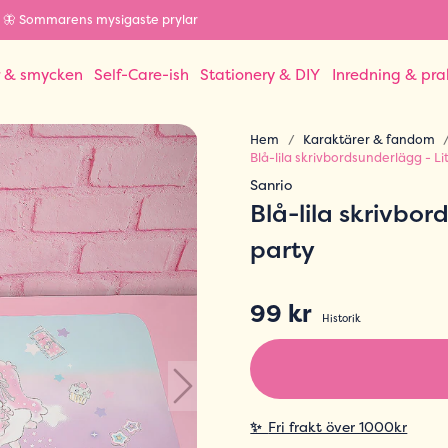
🦋 Sommarens mysigaste prylar
r & smycken
Self-Care-ish
Stationery & DIY
Inredning & pra
Hem
Karaktärer & fandom
Blå-lila skrivbordsunderlägg - Li
Sanrio
Blå-lila skrivbor
party
99 kr
Historik
✨
Fri frakt över 1000kr