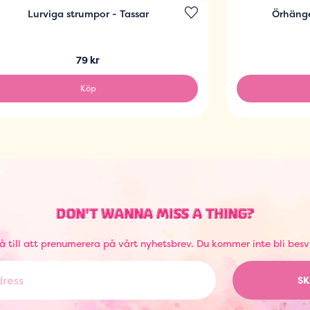
Lurviga strumpor - Tassar
Örhäng
79 kr
Köp
DON'T WANNA MISS A THING?
å till att prenumerera på vårt nyhetsbrev. Du kommer inte bli besv
SK