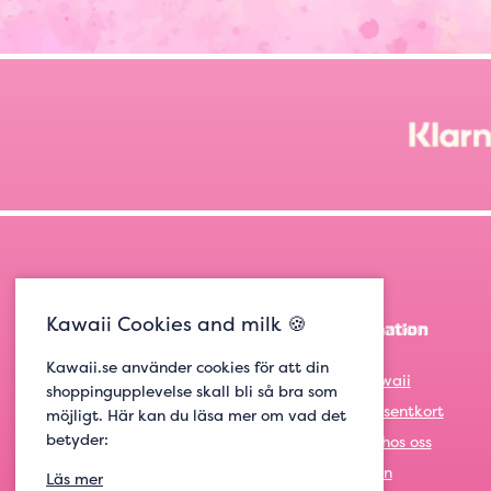
Kawaii Cookies and milk 🍪
Information
Kawaii.se använder cookies för att din
Om Kawaii
shoppingupplevelse skall bli så bra som
Om presentkort
möjligt. Här kan du läsa mer om vad det
betyder:
Jobba hos oss
Logga in
Läs mer