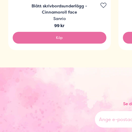
Blått skrivbordsunderlägg -
Cinnamoroll face
Sanrio
99 kr
Köp
Se d