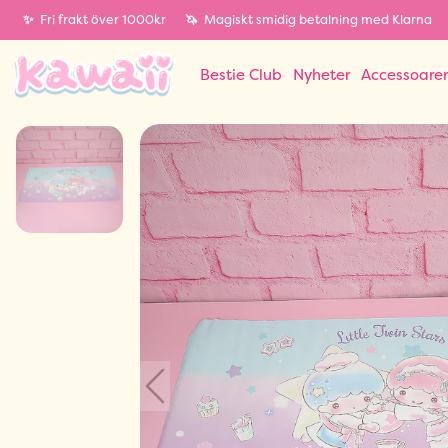
✨
Fri frakt över 1000kr
🦄
Magiskt smidig betalning med Klarna
Bestie Club
Nyheter
Accessoare