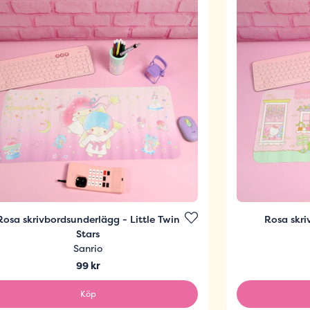
Rosa skrivbordsunderlägg - Little Twin
Rosa skri
Stars
Sanrio
99 kr
Köp