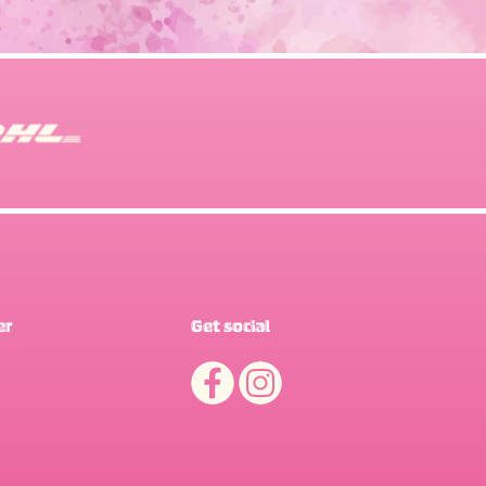
er
Get social