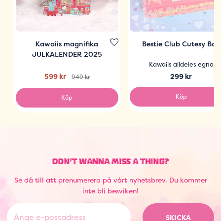
Kawaiis magnifika
Bestie Club Cutesy Box
JULKALENDER 2025
Kawaiis alldeles egna
599 kr
299 kr
949 kr
Köp
Köp
DON'T WANNA MISS A THING?
Se då till att prenumerera på vårt nyhetsbrev. Du kommer
inte bli besviken!
SKICKA