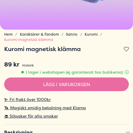
Hem
Karaktärer & fandom
Sanrio
Kuromi
Kuromi magnetisk klämma
Kuromi magnetisk klämma
89 kr
Historik
I lager i webshopen (ej garanterat hos butikerna)
LÄGG I VARUKORGEN
✨
Fri frakt över 1000kr
🦄
Magiskt smidig betalning med Klarna
🧁 Sötsaker för alla smaker
Beskrivning