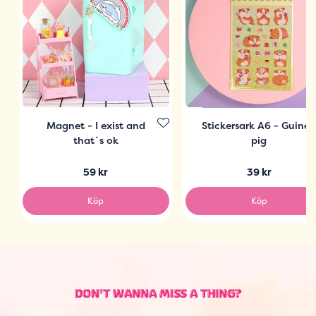
Magnet - I exist and
Stickersark A6 - Guine
that´s ok
pig
59 kr
39 kr
Köp
Köp
DON'T WANNA MISS A THING?