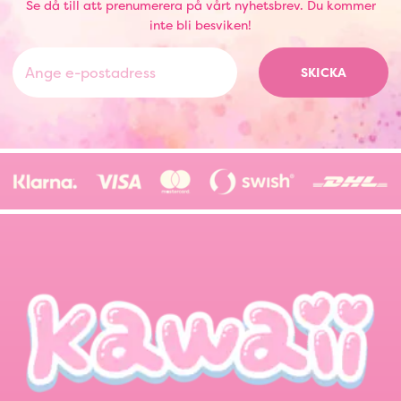
Se då till att prenumerera på vårt nyhetsbrev. Du kommer
inte bli besviken!
SKICKA