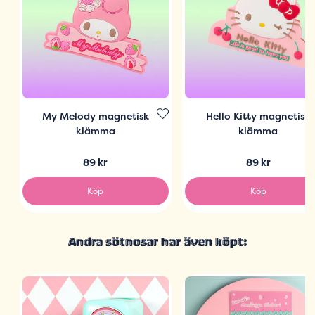
My Melody magnetisk
Hello Kitty magnetisk
klämma
klämma
89 kr
89 kr
Köp
Köp
Andra sötnosar har även köpt: