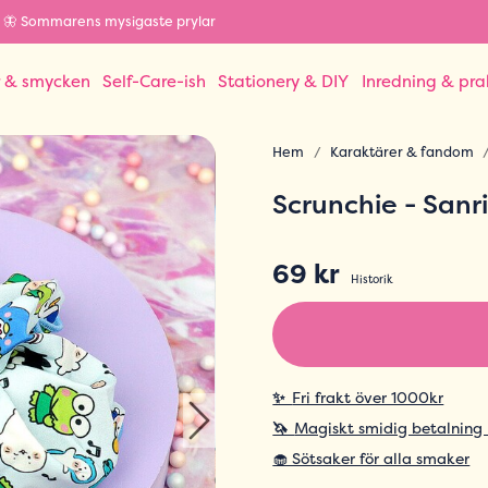
🦋 Sommarens mysigaste prylar
r & smycken
Self-Care-ish
Stationery & DIY
Inredning & pra
Hem
Karaktärer & fandom
Scrunchie - Sanr
69 kr
Historik
✨
Fri frakt över 1000kr
🦄
Magiskt smidig betalning
🧁 Sötsaker för alla smaker