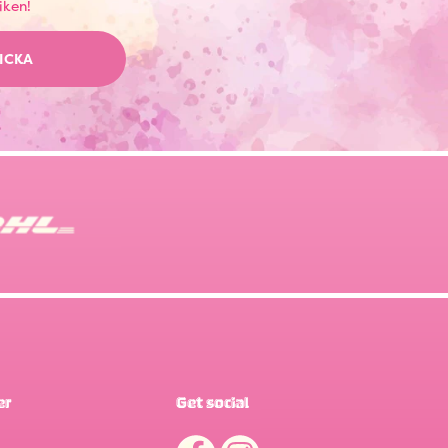
iken!
ICKA
er
Get social