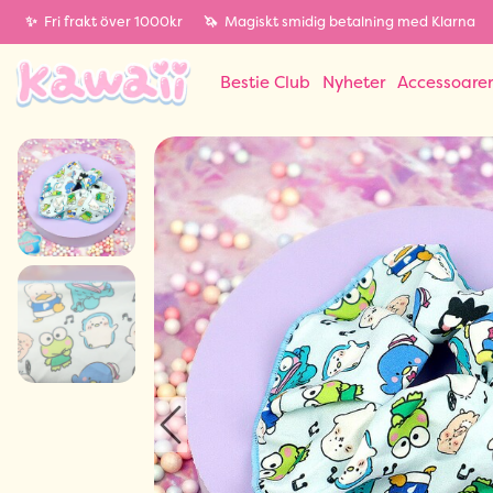
✨
Fri frakt över 1000kr
🦄
Magiskt smidig betalning med Klarna
Bestie Club
Nyheter
Accessoare