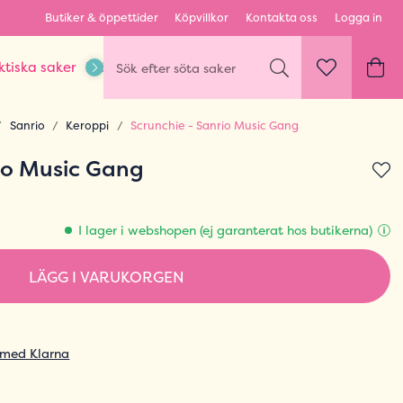
Butiker & öppettider
Köpvillkor
Kontakta oss
Logga in
ktiska saker
Kläder & Outfits
Karaktärer & fandom
Sanrio
Keroppi
Scrunchie - Sanrio Music Gang
io Music Gang
I lager i webshopen (ej garanterat hos butikerna)
LÄGG I VARUKORGEN
 med Klarna