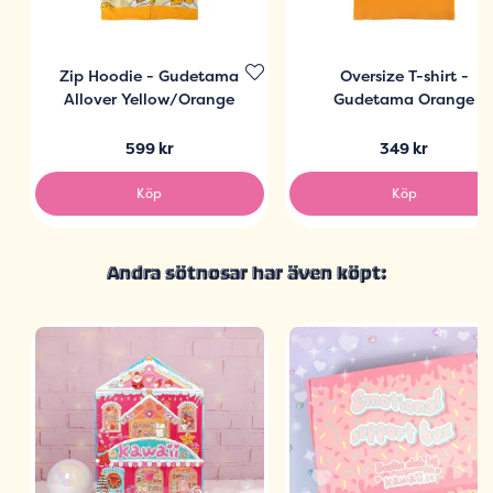
Zip Hoodie - Gudetama
Oversize T-shirt -
Allover Yellow/Orange
Gudetama Orange
599 kr
349 kr
Köp
Köp
Andra sötnosar har även köpt: