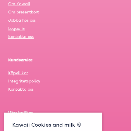
Om Kawaii
Om presentkort
Jobba hos oss
Logga in
Kontakta oss
Kundservice
Köpvillkor
Integritetspolicy
Kontakta oss
Våra butiker
Kawaii Cookies and milk 🍪
Göteborg