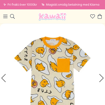
✨
Fri frakt över 1000kr
🦄
Magiskt smidig betalning med Klarna