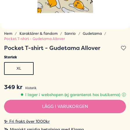
Hem
Karaktärer & fandom
Sanrio
Gudetama
Pocket T-shirt - Gudetama Allover
Pocket T-shirt - Gudetama Allover
Storlek
XL
349 kr
Historik
I lager i webshopen (ej garanterat hos butikerna)
LÄGG I VARUKORGEN
✨
Fri frakt över 1000kr
🦄
Magiskt smidig betalning med Klarna