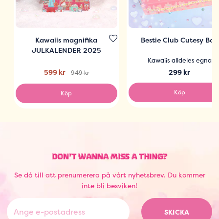
Kawaiis magnifika
Bestie Club Cutesy Box
JULKALENDER 2025
Kawaiis alldeles egna
599 kr
299 kr
949 kr
Köp
Köp
DON'T WANNA MISS A THING?
Se då till att prenumerera på vårt nyhetsbrev. Du kommer
inte bli besviken!
SKICKA