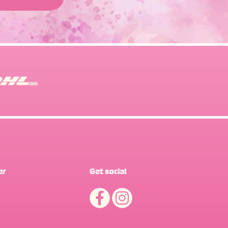
er
Get social