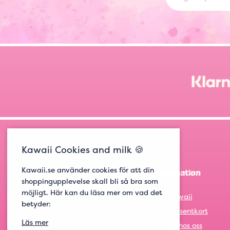
Kawaii Cookies and milk 🍪
Kawaii.se använder cookies för att din
Information
shoppingupplevelse skall bli så bra som
möjligt. Här kan du läsa mer om vad det
Om Kawaii
betyder:
Om presentkort
Läs mer
Jobba hos oss