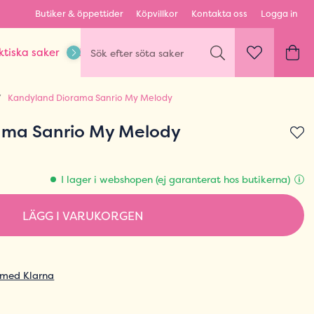
Butiker & öppettider
Köpvillkor
Kontakta oss
Logga in
ktiska saker
Kläder & Outfits
Karaktärer & fandom
Kandyland Diorama Sanrio My Melody
ama Sanrio My Melody
I lager i webshopen (ej garanterat hos butikerna)
LÄGG I VARUKORGEN
 med Klarna