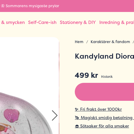
🦋 Sommarens mysigaste prylar
r & smycken
Self-Care-ish
Stationery & DIY
Inredning & pra
Hem
Karaktärer & fandom
Kandyland Dior
499 kr
Historik
✨
Fri frakt över 1000kr
🦄
Magiskt smidig betalning
🧁 Sötsaker för alla smaker