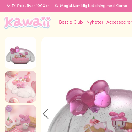
✨
Fri frakt över 1000kr
🦄
Magiskt smidig betalning med Klarna
Bestie Club
Nyheter
Accessoare