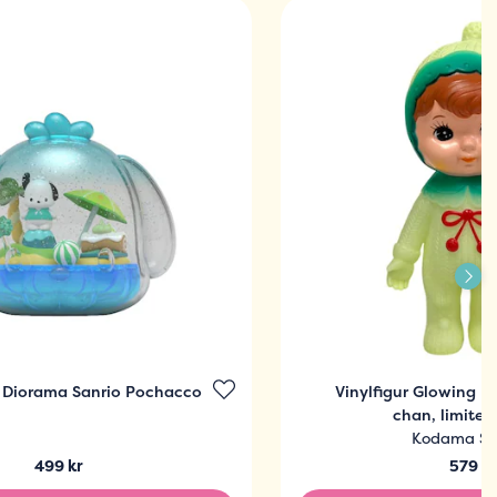
 Diorama Sanrio Pochacco
Vinylfigur Glowing 
chan, limited
Kodama Sa
499 kr
579 kr