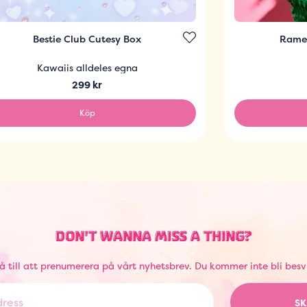
Bestie Club Cutesy Box
Ramen
Kawaiis alldeles egna
299 kr
Köp
DON'T WANNA MISS A THING?
å till att prenumerera på vårt nyhetsbrev. Du kommer inte bli besv
SK