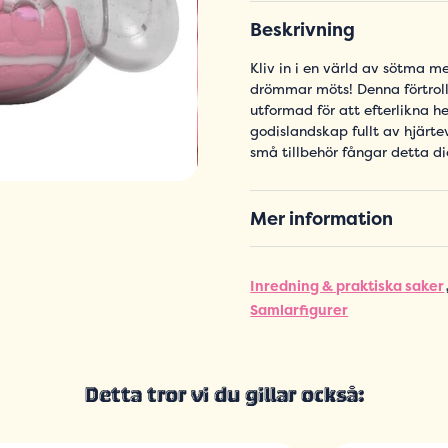
Beskrivning
Kliv in i en värld av sötma
drömmar möts! Denna förtroll
utformad för att efterlikna h
godislandskap fullt av hjärte
små tillbehör fångar detta 
Mer information
Inredning & praktiska saker
Samlarfigurer
Detta tror vi du gillar också: