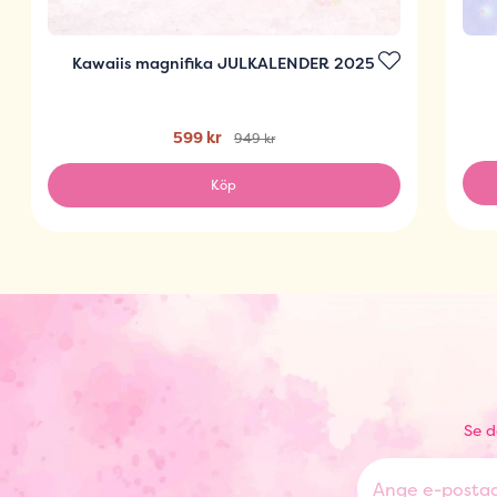
Kawaiis magnifika JULKALENDER 2025
599 kr
949 kr
Köp
Se d