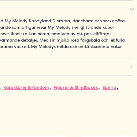
 med My Melody Kandyland Diorama, där charm och sockersöta
ande samlarfigur visar My Melody i en glittrande kupol
ennes ikoniska kaninöron, omgiven av ett pastellfärgat
värmande detaljer. Med sin mjuka rosa färgskala och lekfulla
diorama vackert My Melodys milda och omtänksamma natur.
Karaktärer & fandom
Figurer & Blindboxes
Sanrio