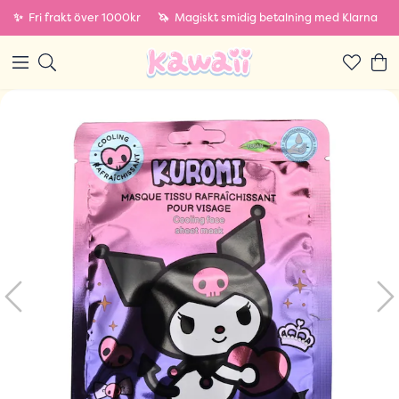
✨
Fri frakt över 1000kr
🦄
Magiskt smidig betalning med Klarna