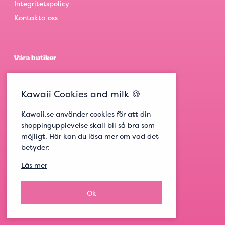
Integritetspolicy
Kontakta oss
Våra butiker
Göteborg
Kawaii Cookies and milk 🍪
Stockholm
Malmö
Kawaii.se använder cookies för att din
shoppingupplevelse skall bli så bra som
möjligt. Här kan du läsa mer om vad det
betyder:
Get social
Läs mer
Ok