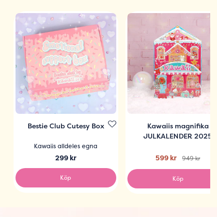
Bestie Club Cutesy Box
Kawaiis magnifika
JULKALENDER 2025
Kawaiis alldeles egna
299 kr
599 kr
949 kr
Köp
Köp