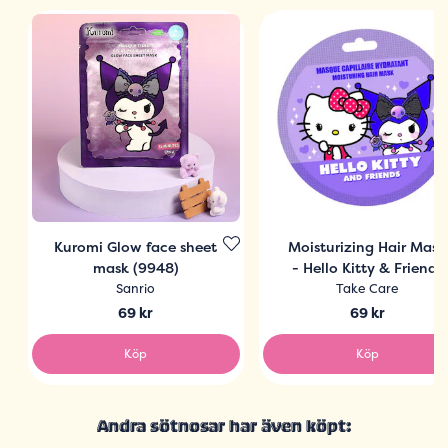
Kuromi Glow face sheet
Moisturizing Hair Mask
mask (9948)
- Hello Kitty & Friends
Sanrio
Take Care
69 kr
69 kr
Köp
Köp
Andra sötnosar har även köpt: