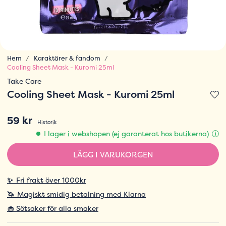
Hem
Karaktärer & fandom
Cooling Sheet Mask - Kuromi 25ml
Take Care
Cooling Sheet Mask - Kuromi 25ml
59 kr
Historik
I lager i webshopen (ej garanterat hos butikerna)
LÄGG I VARUKORGEN
✨
Fri frakt över 1000kr
🦄
Magiskt smidig betalning med Klarna
🧁 Sötsaker för alla smaker