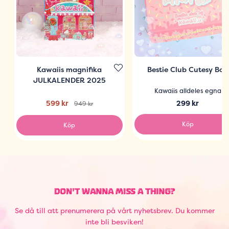
Kawaiis magnifika
Bestie Club Cutesy Box
JULKALENDER 2025
Kawaiis alldeles egna
599 kr
299 kr
949 kr
Köp
Köp
DON'T WANNA MISS A THING?
Se då till att prenumerera på vårt nyhetsbrev. Du kommer
inte bli besviken!