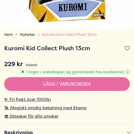
Hem
Nyheter
Kuromi Kid Collect Plush 13cm
Kuromi Kid Collect Plush 13cm
229 kr
Historik
I lager i webshopen (ej garanterat hos butikerna)
LÄGG I VARUKORGEN
✨
Fri frakt över 1000kr
🦄
Magiskt smidig betalning med Klarna
🧁 Sötsaker för alla smaker
Beskrivning