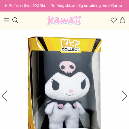
✨
Fri frakt över 1000kr
🦄
Magiskt smidig betalning med Klarna