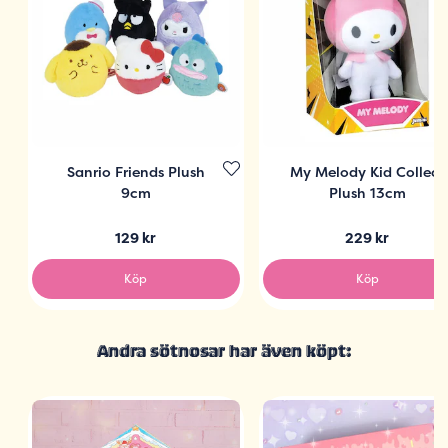
Sanrio Friends Plush
My Melody Kid Collect
9cm
Plush 13cm
129 kr
229 kr
Köp
Köp
Andra sötnosar har även köpt: