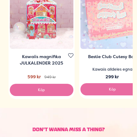
Kawaiis magnifika
Bestie Club Cutesy Box
JULKALENDER 2025
Kawaiis alldeles egna
599 kr
299 kr
949 kr
Köp
Köp
DON'T WANNA MISS A THING?