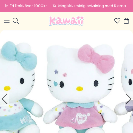
✨
Fri frakt över 1000kr
🦄
Magiskt smidig betalning med Klarna