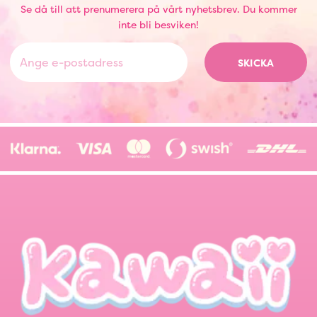
Se då till att prenumerera på vårt nyhetsbrev. Du kommer
inte bli besviken!
SKICKA