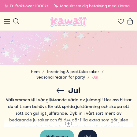
✨
Fri frakt över 1000kr
🦄
Magiskt smidig betalning med Klarna
Hem
Inredning & praktiska saker
Seasonal reason for party
Jul
Jul
Välkommen till vår glittrande värld av julmagi! Hos oss hittar
du allt som behövs för att sprida julstämning och skapa ett
sött och gulligt julfirande. Dyk in i vårt sortiment av
bedårande julsaker och få det där lilla extra som gör julen
extra speciell. Från mjuka tomtenissar till gnistrande
juldekorationer och charmiga accessoarer – vi har allt för att
Halloween
Jul