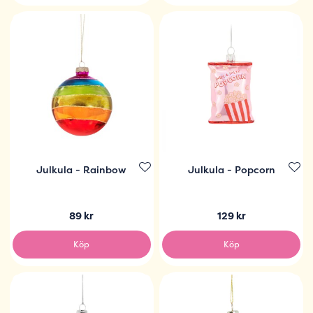
Julkula - Rainbow
Julkula - Popcorn
89 kr
129 kr
Köp
Köp