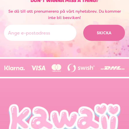
DON'T WANNA MISS A THING?
Se då till att prenumerera på vårt nyhetsbrev. Du kommer
inte bli besviken!
SKICKA