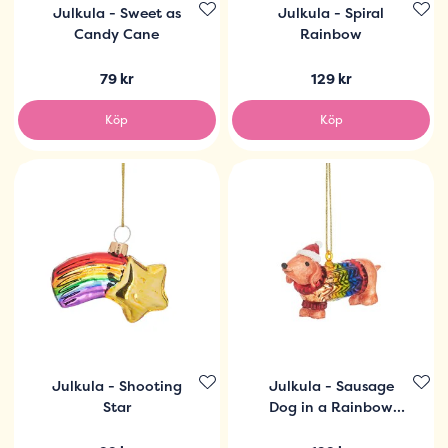
Julkula - Sweet as
Julkula - Spiral
Candy Cane
Rainbow
79 kr
129 kr
Köp
Köp
Julkula - Shooting
Julkula - Sausage
Star
Dog in a Rainbow
Jumper