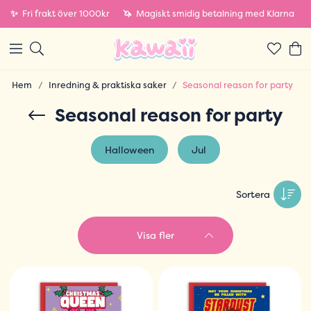
✨
Fri frakt över 1000kr
🦄
Magiskt smidig betalning med Klarna
Hem
Inredning & praktiska saker
Seasonal reason for party
Seasonal reason for party
Halloween
Jul
Sortera
Visa fler