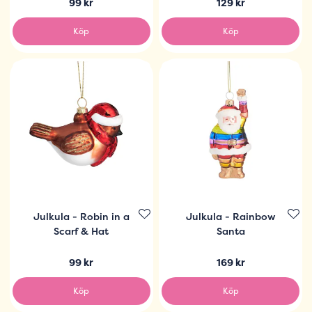
99 kr
129 kr
Köp
Köp
Julkula - Robin in a
Julkula - Rainbow
Scarf & Hat
Santa
99 kr
169 kr
Köp
Köp