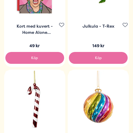
Kort med kuvert -
Julkula - T-Rex
Home Alone
Christmaaas!
49 kr
149 kr
Köp
Köp