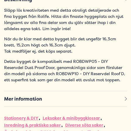
Släpp lös kreativiteten med detta otroligt detaljerade och
fina bygget från Rolife. Hitta din finaste hyggeplats och njut
långsamt av alla fina delar som du själv sätter ihop i din
alldeles egna takt. Lim ingår inte!
När du är klar med detta bygget blir det ungefär 16,3cm
brett, 15,2cm högt och 16,3cm djupt.
Tak medföljer ej, det köps separat.
Detta bygget är kompatibelt med ROBDWP05 - DIY
Reservdel Dust Proof Door, genomskinliga sidor som försluter
din modell på sidorna och ROBDWP10 - DIY Reservdel Roof D,
ett superfint tak som ger din modell ett avslut mot toppen.
Mer information
Stationery & DIY
Leksaker & minibyggklossar
Inredning & praktiska saker
Diverse söta saker