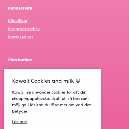
Kundservice
Köpvillkor
Integritetspolicy
Kontakta oss
Våra butiker
Göteborg
Kawaii Cookies and milk 🍪
Stockholm
Malmö
Kawaii.se använder cookies för att din
shoppingupplevelse skall bli så bra som
möjligt. Här kan du läsa mer om vad det
betyder:
Get social
Läs mer