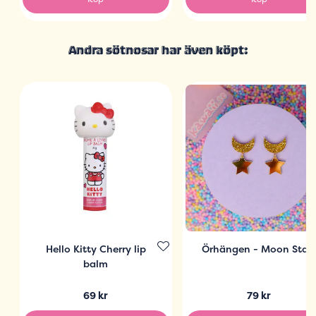
Andra sötnosar har även köpt:
Hello Kitty Cherry lip
Örhängen - Moon Star
balm
69 kr
79 kr