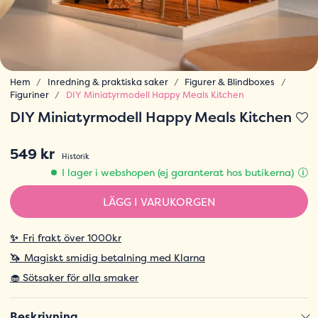
Hem
Inredning & praktiska saker
Figurer & Blindboxes
Figuriner
DIY Miniatyrmodell Happy Meals Kitchen
DIY Miniatyrmodell Happy Meals Kitchen
549 kr
Historik
I lager i webshopen (ej garanterat hos butikerna)
LÄGG I VARUKORGEN
✨
Fri frakt över 1000kr
🦄
Magiskt smidig betalning med Klarna
🧁 Sötsaker för alla smaker
Beskrivning