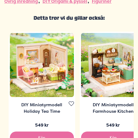
Övrig inredning
DIY Origami & pyssel
Figuriner
Detta tror vi du gillar också:
DIY Miniatyrmodell
DIY Miniatyrmodell
Holiday Tea Time
Farmhouse Kitchen
549 kr
549 kr
Köp
Köp