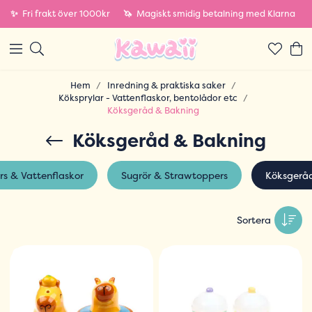
✨
Fri frakt över 1000kr
🦄
Magiskt smidig betalning med Klarna
Hem
Inredning & praktiska saker
Köksprylar - Vattenflaskor, bentolådor etc
Köksgeråd & Bakning
Köksgeråd & Bakning
rs & Vattenflaskor
Sugrör & Strawtoppers
Köksgerå
Sortera