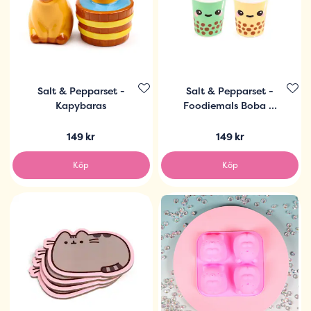
Salt & Pepparset -
Salt & Pepparset -
Kapybaras
Foodiemals Boba &
Matcha
149 kr
149 kr
Köp
Köp