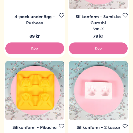
4-pack underlägg -
Silikonform - Sumikko
Pusheen
Gurashi
San-X
89 kr
79 kr
Köp
Köp
Silikonform - Pikachu
Silikonform - 2 tassar