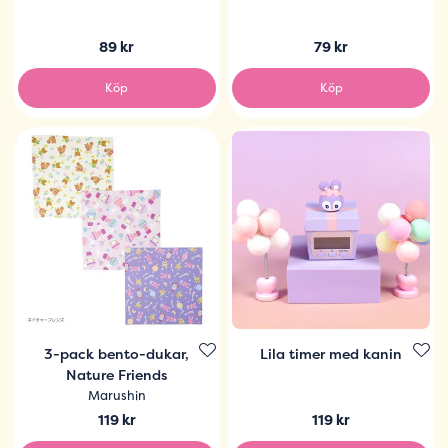
89 kr
79 kr
Köp
Köp
3-pack bento-dukar,
Lila timer med kanin
Nature Friends
Marushin
119 kr
119 kr