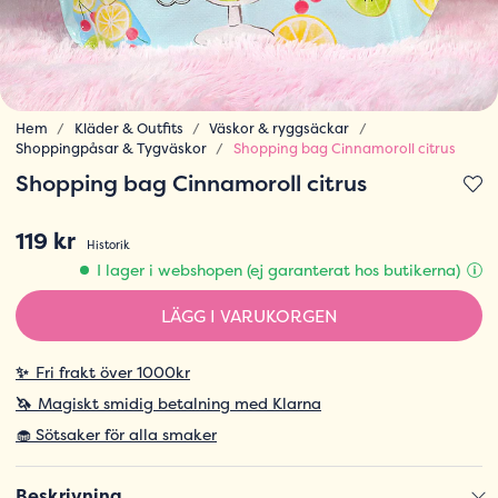
Hem
Kläder & Outfits
Väskor & ryggsäckar
Shoppingpåsar & Tygväskor
Shopping bag Cinnamoroll citrus
Shopping bag Cinnamoroll citrus
119 kr
Historik
I lager i webshopen (ej garanterat hos butikerna)
LÄGG I VARUKORGEN
✨
Fri frakt över 1000kr
🦄
Magiskt smidig betalning med Klarna
🧁 Sötsaker för alla smaker
Beskrivning