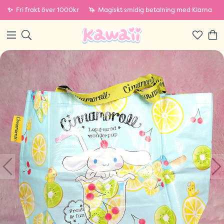
✨
Fri frakt över 1000kr
🦄
Magiskt smidig betalning med Klarna