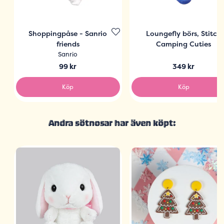
Shoppingpåse - Sanrio
Loungefly börs, Stitch
friends
Camping Cuties
Sanrio
99 kr
349 kr
Köp
Köp
Andra sötnosar har även köpt: