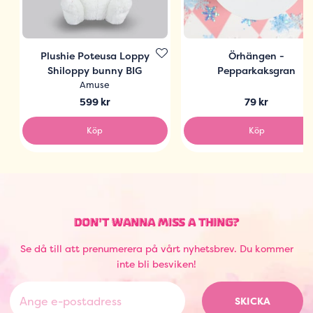
Plushie Poteusa Loppy
Örhängen -
Shiloppy bunny BIG
Pepparkaksgran
Amuse
599 kr
79 kr
Köp
Köp
DON'T WANNA MISS A THING?
Se då till att prenumerera på vårt nyhetsbrev. Du kommer
inte bli besviken!
SKICKA