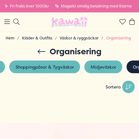
✨
Fri frakt över 1000kr
🦄
Magiskt smidig betalning med Klarna
Hem
Kläder & Outfits
Väskor & ryggsäckar
Organisering
Organisering
Shoppingpåsar & Tygväskor
Midjeväskor
Or
Sortera