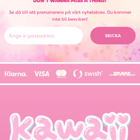
DON'T WANNA MISS A THING?
Se då till att prenumerera på vårt nyhetsbrev. Du kommer
inte bli besviken!
SKICKA