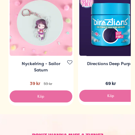
Nyckelring - Sailor
Directions Deep Purple
Saturn
39 kr
69 kr
59 kr
Köp
Köp