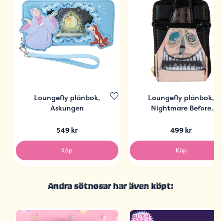
Loungefly plånbok,
Loungefly plånbok,
Askungen
Nightmare Before
Christmas the Mayor
549 kr
499 kr
Köp
Köp
Andra sötnosar har även köpt: