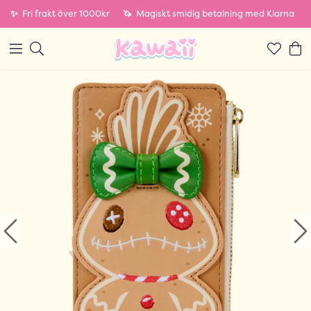
✨
Fri frakt över 1000kr
🦄
Magiskt smidig betalning med Klarna