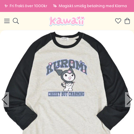
✨
Fri frakt över 1000kr
🦄
Magiskt smidig betalning med Klarna