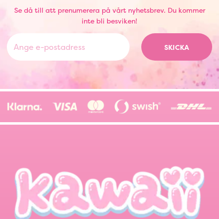
Se då till att prenumerera på vårt nyhetsbrev. Du kommer
inte bli besviken!
SKICKA