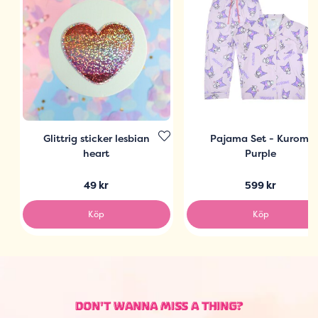
Glittrig sticker lesbian
Pajama Set - Kuromi
heart
Purple
49 kr
599 kr
Köp
Köp
DON'T WANNA MISS A THING?