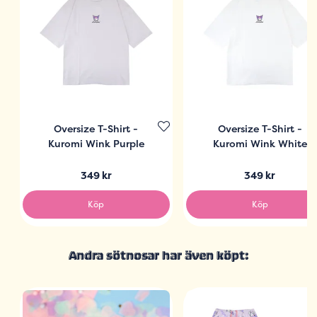
Oversize T-Shirt -
Oversize T-Shirt -
Kuromi Wink Purple
Kuromi Wink White
349 kr
349 kr
Köp
Köp
Andra sötnosar har även köpt: