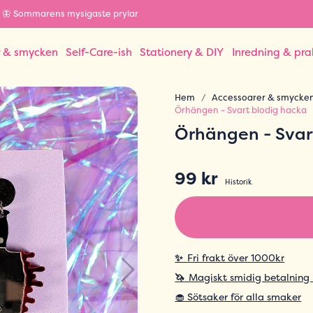
🦋 Sommarens mysigaste prylar
r & smycken
Self-Care-ish
Stationery & DIY
Inredning & pra
Hem
Accessoarer & smycke
Örhängen - Svart blodig hacka
Örhängen - Svar
99 kr
Historik
✨
Fri frakt över 1000kr
🦄
Magiskt smidig betalning
🧁 Sötsaker för alla smaker