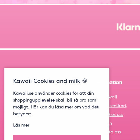
Kawaii Cookies and milk 🍪
Information
Kawaii.se använder cookies för att din
Om Kawaii
shoppingupplevelse skall bli så bra som
Om presentkort
möjligt. Här kan du läsa mer om vad det
betyder:
Jobba hos oss
Logga in
Läs mer
Kontakta oss