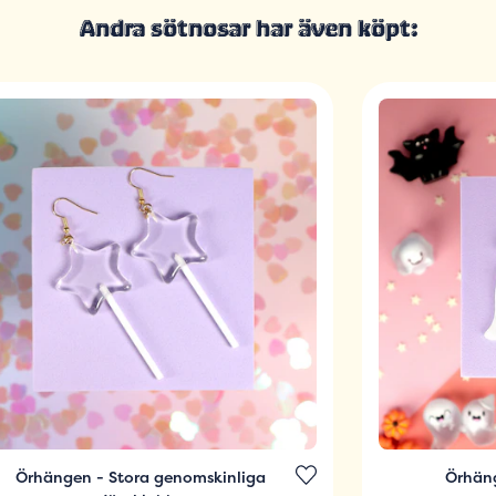
Andra sötnosar har även köpt:
Örhängen - Stora genomskinliga
Örhäng