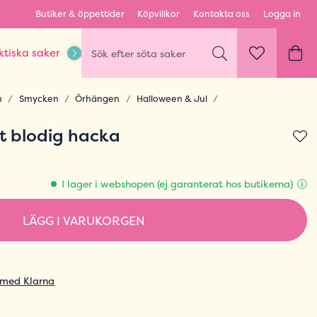
Butiker & öppettider
Köpvillkor
Kontakta oss
Logga in
ktiska saker
Kläder & Outfits
Karaktärer & fandom
n
Smycken
Örhängen
Halloween & Jul
t blodig hacka
I lager i webshopen (ej garanterat hos butikerna)
LÄGG I VARUKORGEN
 med Klarna