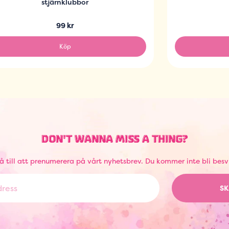
stjärnklubbor
99 kr
Köp
DON'T WANNA MISS A THING?
å till att prenumerera på vårt nyhetsbrev. Du kommer inte bli besv
SK