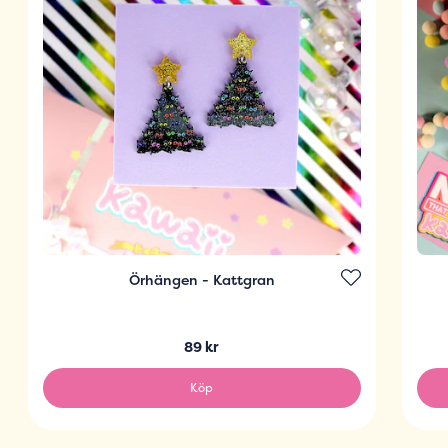
Örhängen - Kattgran
89 kr
Köp