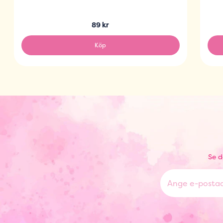
89 kr
Köp
Se d