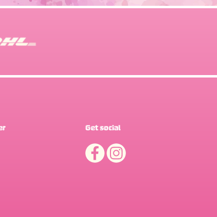
er
Get social