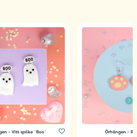
en - Vitt spöke ´Boo´
Örhängen - Rö