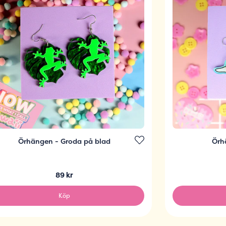
Örhängen - Groda på blad
Örh
89 kr
Köp