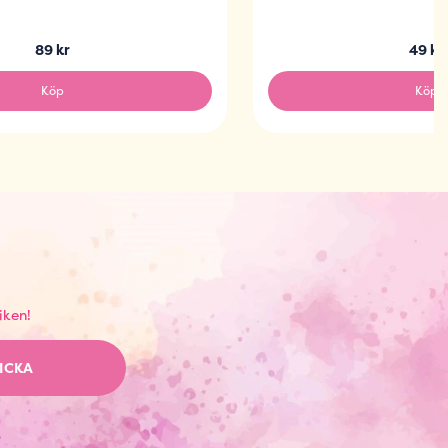
89 kr
49 kr
Köp
Köp
iken!
ICKA