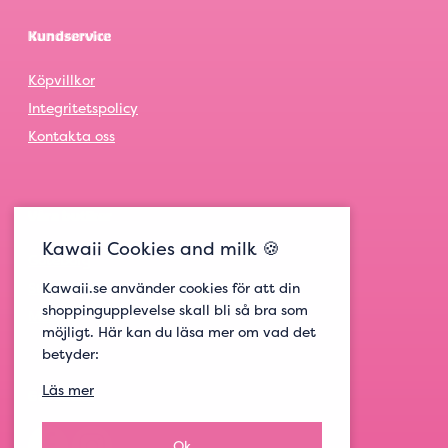
Kundservice
Köpvillkor
Integritetspolicy
Kontakta oss
Våra butiker
Kawaii Cookies and milk 🍪
Göteborg
Kawaii.se använder cookies för att din
Stockholm
shoppingupplevelse skall bli så bra som
Malmö
möjligt. Här kan du läsa mer om vad det
betyder:
Läs mer
Get social
Ok