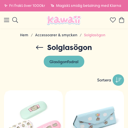
✨
Fri frakt över 1000kr
🦄
Magiskt smidig betalning med Klarna
Hem
Accessoarer & smycken
Solglasögon
Solglasögon
Glasögonfodral
Sortera