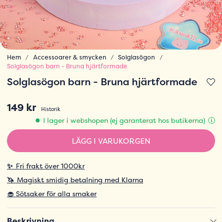
Hem
Accessoarer & smycken
Solglasögon
Solglasögon barn - Bruna hjärtformade
Solglasögon barn - Bruna hjärtformade
149 kr
Historik
I lager i webshopen (ej garanterat hos butikerna)
LÄGG I VARUKORGEN
✨
Fri frakt över 1000kr
🦄
Magiskt smidig betalning med Klarna
🧁 Sötsaker för alla smaker
Beskrivning