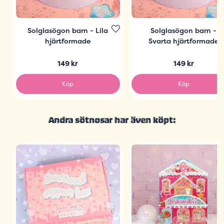
Solglasögon barn - Lila
Solglasögon barn -
hjärtformade
Svarta hjärtformade
149 kr
149 kr
Köp
Köp
Andra sötnosar har även köpt: