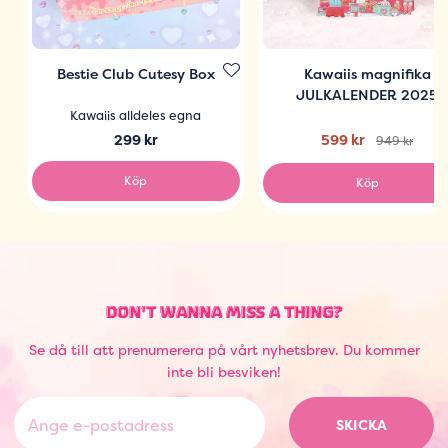
Bestie Club Cutesy Box
Kawaiis magnifika
JULKALENDER 2025
Kawaiis alldeles egna
299 kr
599 kr
949 kr
Köp
Köp
DON'T WANNA MISS A THING?
Se då till att prenumerera på vårt nyhetsbrev. Du kommer
inte bli besviken!
SKICKA