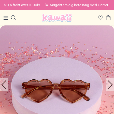
✨
Fri frakt över 1000kr
🦄
Magiskt smidig betalning med Klarna