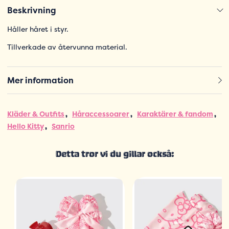
Beskrivning
Håller håret i styr.
Tillverkade av återvunna material.
Mer information
Kläder & Outfits
Håraccessoarer
Karaktärer & fandom
Hello Kitty
Sanrio
Detta tror vi du gillar också: