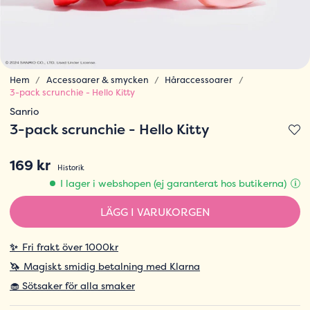
Hem
Accessoarer & smycken
Håraccessoarer
3-pack scrunchie - Hello Kitty
Sanrio
3-pack scrunchie - Hello Kitty
169 kr
Historik
I lager i webshopen (ej garanterat hos butikerna)
LÄGG I VARUKORGEN
✨
Fri frakt över 1000kr
🦄
Magiskt smidig betalning med Klarna
🧁 Sötsaker för alla smaker