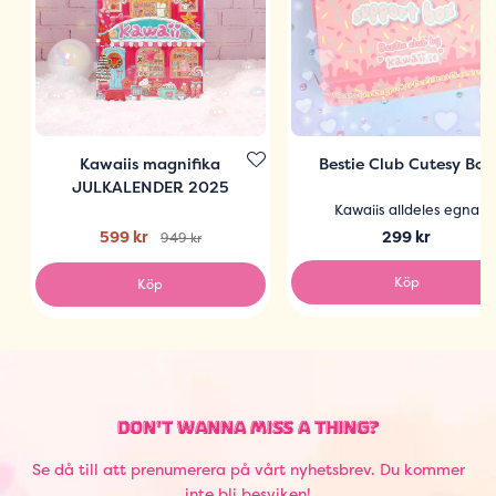
Kawaiis magnifika
Bestie Club Cutesy Box
JULKALENDER 2025
Kawaiis alldeles egna
599 kr
299 kr
949 kr
Köp
Köp
DON'T WANNA MISS A THING?
Se då till att prenumerera på vårt nyhetsbrev. Du kommer
inte bli besviken!