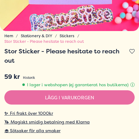
Hem
Stationery & DIY
Stickers
Stor Sticker - Please hesitate to reach out
Stor Sticker - Please hesitate to reach
out
59 kr
Historik
I lager i webshopen (ej garanterat hos butikerna)
LÄGG I VARUKORGEN
✨
Fri frakt över 1000kr
🦄
Magiskt smidig betalning med Klarna
🧁 Sötsaker för alla smaker