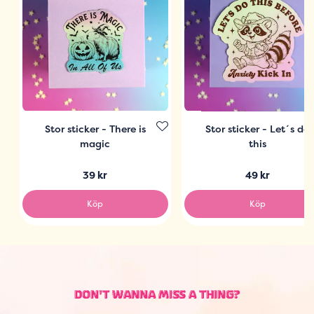
Stor sticker - There is
Stor sticker - Let´s do
magic
this
39 kr
49 kr
Köp
Köp
DON'T WANNA MISS A THING?