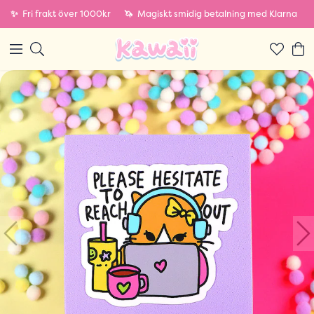
✨
Fri frakt över 1000kr
🦄
Magiskt smidig betalning med Klarna