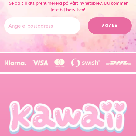
Se då till att prenumerera på vårt nyhetsbrev. Du kommer
inte bli besviken!
SKICKA