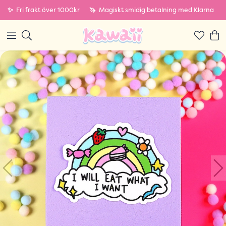
✨
Fri frakt över 1000kr
🦄
Magiskt smidig betalning med Klarna