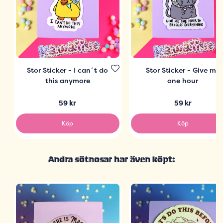
Stor Sticker - I can´t do
Stor Sticker - Give me
this anymore
one hour
59 kr
59 kr
Köp
Köp
Andra sötnosar har även köpt: