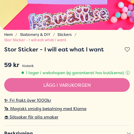
Hem
Stationery & DIY
Stickers
Stor Sticker - I will eat what I want
Stor Sticker - I will eat what I want
59 kr
Historik
I lager i webshopen (ej garanterat hos butikerna)
LÄGG I VARUKORGEN
✨
Fri frakt över 1000kr
🦄
Magiskt smidig betalning med Klarna
🧁 Sötsaker för alla smaker
Beskrivning