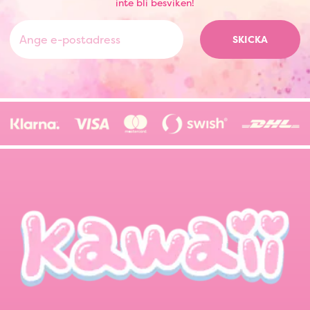
inte bli besviken!
SKICKA