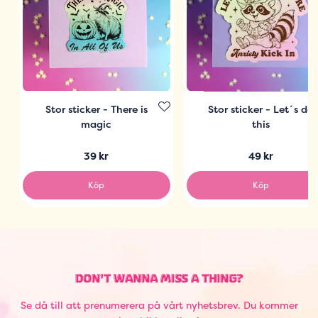
Stor sticker - There is
Stor sticker - Let´s do
magic
this
39 kr
49 kr
Köp
Köp
DON'T WANNA MISS A THING?
Se då till att prenumerera på vårt nyhetsbrev. Du kommer