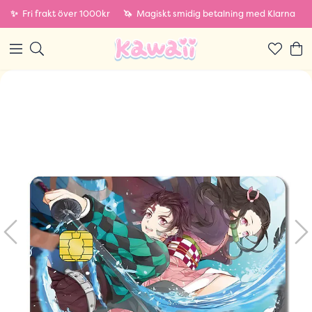
✨
Fri frakt över 1000kr
🦄
Magiskt smidig betalning med Klarna