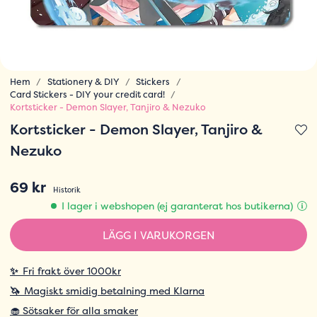
Hem
Stationery & DIY
Stickers
Card Stickers - DIY your credit card!
Kortsticker - Demon Slayer, Tanjiro & Nezuko
Kortsticker - Demon Slayer, Tanjiro &
Nezuko
69 kr
Historik
I lager i webshopen (ej garanterat hos butikerna)
LÄGG I VARUKORGEN
✨
Fri frakt över 1000kr
🦄
Magiskt smidig betalning med Klarna
🧁 Sötsaker för alla smaker