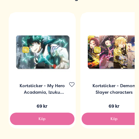
Kortsticker - My Hero
Kortsticker - Demon
Acadamia, Izuku
Slayer characters
Midoriya
69 kr
69 kr
Köp
Köp