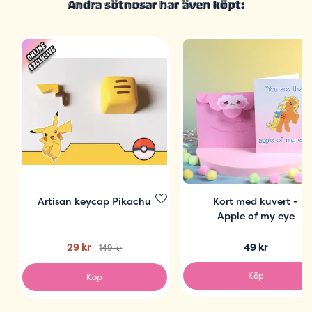
Andra sötnosar har även köpt:
Artisan keycap Pikachu
Kort med kuvert -
Apple of my eye
29 kr
49 kr
149 kr
Köp
Köp