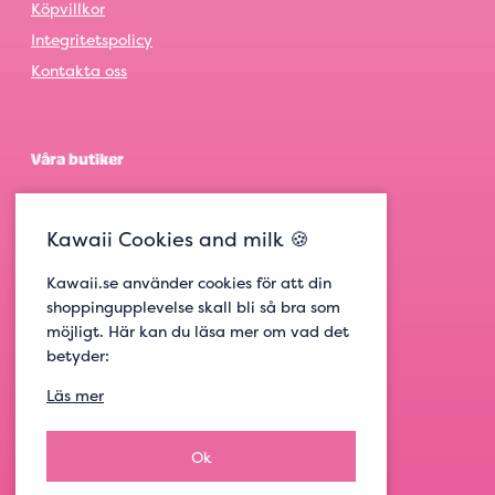
Köpvillkor
Integritetspolicy
Kontakta oss
Våra butiker
Göteborg
Kawaii Cookies and milk 🍪
Stockholm
Malmö
Kawaii.se använder cookies för att din
shoppingupplevelse skall bli så bra som
möjligt. Här kan du läsa mer om vad det
betyder:
Get social
Läs mer
Ok