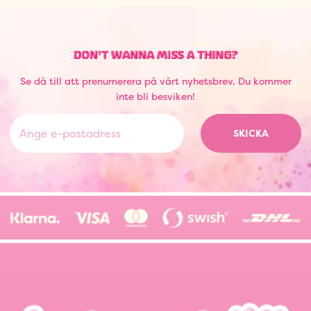
DON'T WANNA MISS A THING?
Se då till att prenumerera på vårt nyhetsbrev. Du kommer
inte bli besviken!
SKICKA