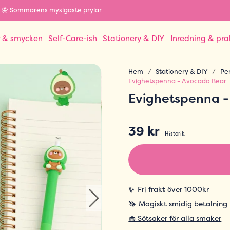
🦋 Sommarens mysigaste prylar
r & smycken
Self-Care-ish
Stationery & DIY
Inredning & pra
Hem
Stationery & DIY
Pe
Evighetspenna - Avocado Bear
Evighetspenna -
39 kr
Historik
✨
Fri frakt över 1000kr
🦄
Magiskt smidig betalning
🧁 Sötsaker för alla smaker