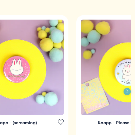
app - (screaming)
Knapp - Please b