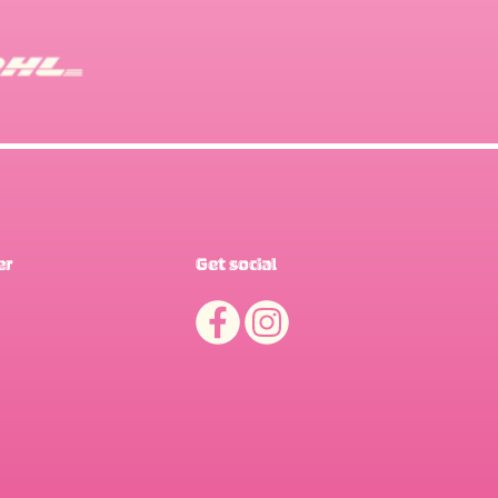
er
Get social