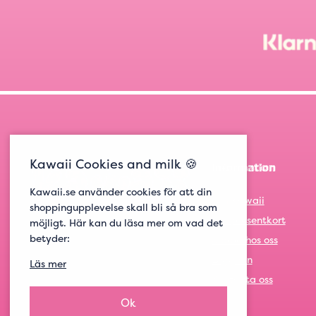
Kawaii Cookies and milk 🍪
Information
Kawaii.se använder cookies för att din
Om Kawaii
shoppingupplevelse skall bli så bra som
Om presentkort
möjligt. Här kan du läsa mer om vad det
betyder:
Jobba hos oss
Logga in
Läs mer
Kontakta oss
Ok