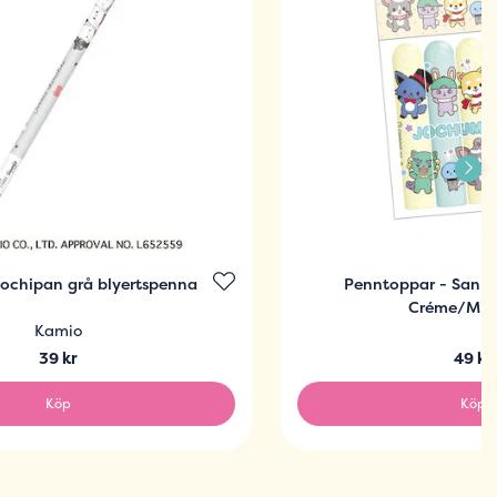
Mochipan grå blyertspenna
Penntoppar - Sanr
Créme/Min
Kamio
39 kr
49 kr
Köp
Köp