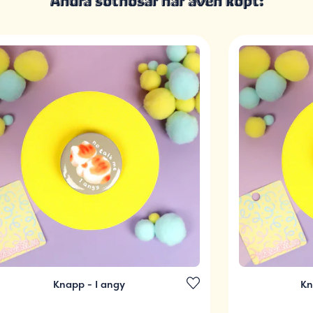
Andra sötnosar har även köpt:
Knapp - I angy
Kn