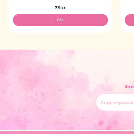
39 kr
Köp
Se d