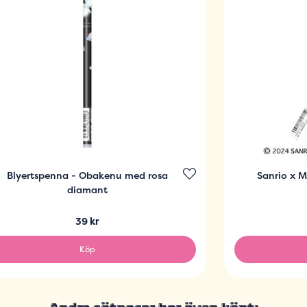
Blyertspenna - Obakenu med rosa
Sanrio x 
diamant
39 kr
Köp