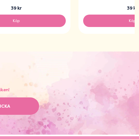
39 kr
39 kr
Köp
Köp
iken!
ICKA