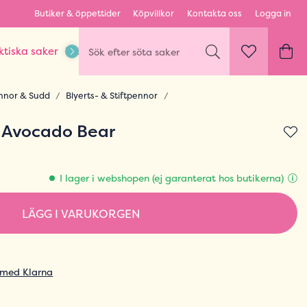
Butiker & öppettider
Köpvillkor
Kontakta oss
Logga in
ktiska saker
Kläder & Outfits
Karaktärer & fandom
nnor & Sudd
Blyerts- & Stiftpennor
 Avocado Bear
I lager i webshopen (ej garanterat hos butikerna)
LÄGG I VARUKORGEN
 med Klarna