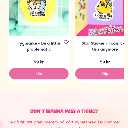
Tygmärke - Be a little
Stor Sticker - I can´t d
problematic
this anymore
59 kr
59 kr
Köp
Köp
DON'T WANNA MISS A THING?
Se då till att prenumerera på vårt nyhetsbrev. Du kommer