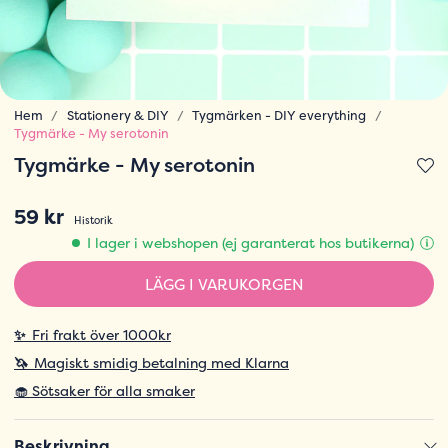
Hem
Stationery & DIY
Tygmärken - DIY everything
Tygmärke - My serotonin
Tygmärke - My serotonin
59 kr
Historik
I lager i webshopen (ej garanterat hos butikerna)
LÄGG I VARUKORGEN
✨
Fri frakt över 1000kr
🦄
Magiskt smidig betalning med Klarna
🧁 Sötsaker för alla smaker
Beskrivning