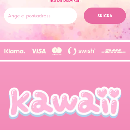
inte bli besviken!
SKICKA