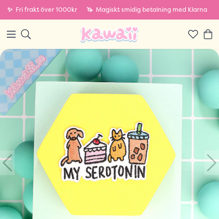
✨
Fri frakt över 1000kr
🦄
Magiskt smidig betalning med Klarna