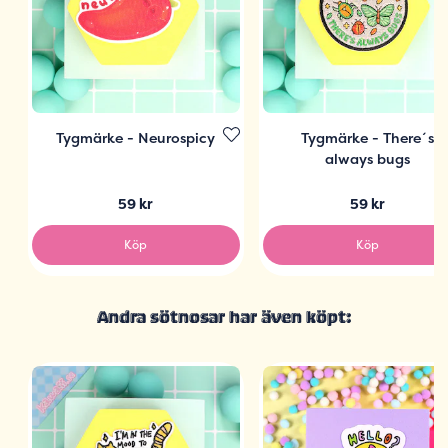
Tygmärke - Neurospicy
Tygmärke - There´s
always bugs
59 kr
59 kr
Köp
Köp
Andra sötnosar har även köpt: