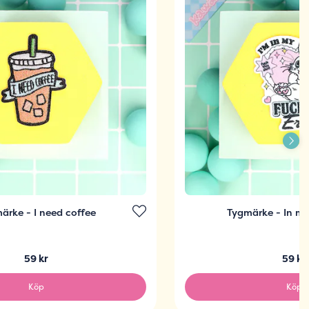
ärke - I need coffee
Tygmärke - In my 
59 kr
59 kr
Köp
Köp