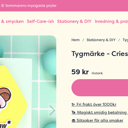
🦋 Sommarens mysigaste prylar
r & smycken
Self-Care-ish
Stationery & DIY
Inredning & pra
Hem
Stationery & DIY
Ty
Tygmärke - Crie
59 kr
Historik
✨
Fri frakt över 1000kr
🦄
Magiskt smidig betalning
🧁 Sötsaker för alla smaker