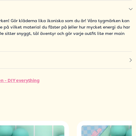
ken! Gör kläderna lika ikoniska som du är! Våra tygmärken kan
de på vilket material du fäster på (eller hur mycket energi du har
De sitter snyggt, tål äventyr och gör varje outfit lite mer main
n - DIY everything