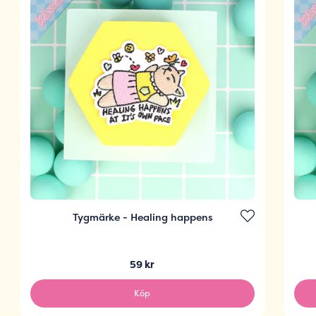
Tygmärke - Healing happens
59 kr
Köp