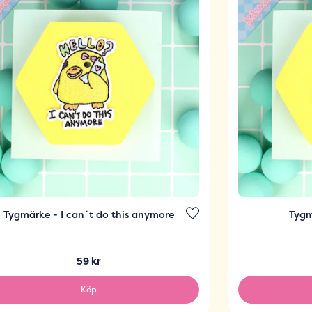
Tygmärke - I can´t do this anymore
Tygm
59 kr
Köp