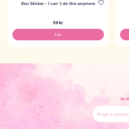
Stor Sticker - I can´t do this anymore
59 kr
Köp
Se d