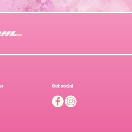
er
Get social