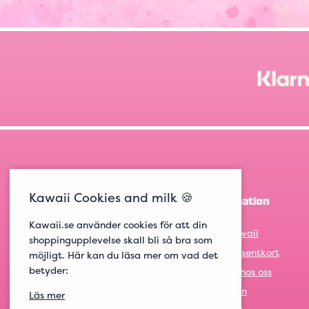
Kawaii Cookies and milk 🍪
Information
Kawaii.se använder cookies för att din
Om Kawaii
shoppingupplevelse skall bli så bra som
Om presentkort
möjligt. Här kan du läsa mer om vad det
betyder:
Jobba hos oss
Logga in
Läs mer