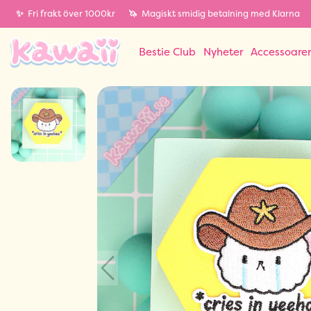
✨
Fri frakt över 1000kr
🦄
Magiskt smidig betalning med Klarna
Bestie Club
Nyheter
Accessoare