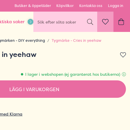
Butiker & öppettider
Köpvillkor
Kontakta oss
Logga in
ktiska saker
Kläder & Outfits
Karaktärer & fandom
gmärken - DIY everything
Tygmärke - Cries in yeehaw
s in yeehaw
I lager i webshopen (ej garanterat hos butikerna)
LÄGG I VARUKORGEN
 med Klarna