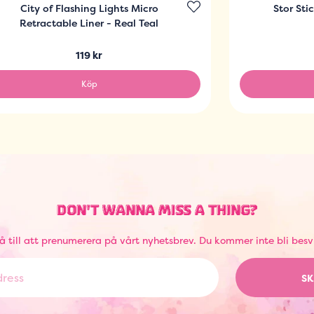
City of Flashing Lights Micro
Stor Sti
Retractable Liner - Real Teal
119 kr
Köp
DON'T WANNA MISS A THING?
å till att prenumerera på vårt nyhetsbrev. Du kommer inte bli besv
SK