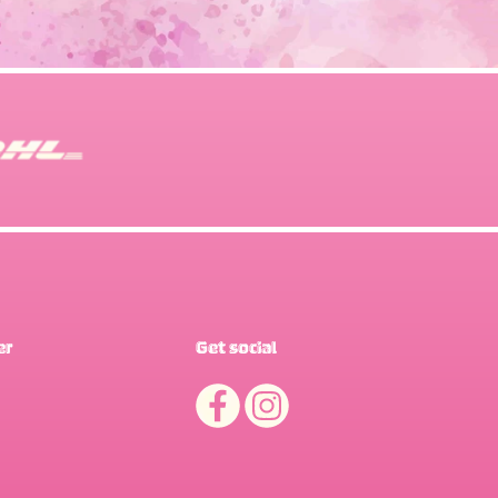
er
Get social