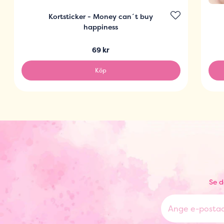
Kortsticker - Money can´t buy
happiness
69 kr
Köp
Se d