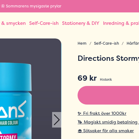
🦋 Sommarens mysigaste prylar
r & smycken
Self-Care-ish
Stationery & DIY
Inredning & pra
Hem
Self-Care-ish
Hårfä
Directions Storm
69 kr
Historik
✨
Fri frakt över 1000kr
🦄
Magiskt smidig betalning
🧁 Sötsaker för alla smaker