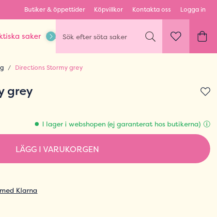
Butiker & öppettider
Köpvillkor
Kontakta oss
Logga in
ktiska saker
Kläder & Outfits
Karaktärer & fandom
rg
Directions Stormy grey
y grey
I lager i webshopen (ej garanterat hos butikerna)
LÄGG I VARUKORGEN
 med Klarna