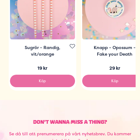
Sugrör - Randig,
Knapp - Opossum -
vit/orange
Fake your Death
19 kr
29 kr
Köp
Köp
DON'T WANNA MISS A THING?
Se då till att prenumerera på vårt nyhetsbrev. Du kommer