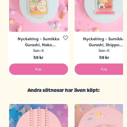
Nyckelring - Sumikko
Nyckelring - Sumikko
Gurashi, Neko
Gurashi, Shippo
Bentobox
Bentobox
San-X
San-X
59 kr
59 kr
Köp
Köp
Andra sötnosar har även köpt: