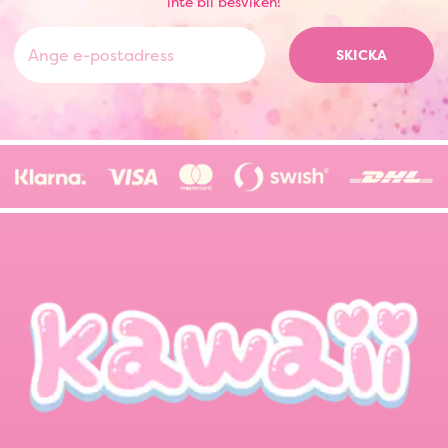
inte bli besviken!
SKICKA