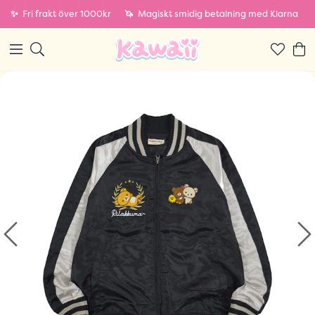
✨
Fri frakt över 1000kr
🦄
Magiskt smidig betalning med Klarna