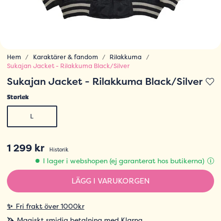
Hem
Karaktärer & fandom
Rilakkuma
Sukajan Jacket - Rilakkuma Black/Silver
Sukajan Jacket - Rilakkuma Black/Silver
Storlek
L
1 299 kr
Historik
I lager i webshopen (ej garanterat hos butikerna)
LÄGG I VARUKORGEN
✨
Fri frakt över 1000kr
🦄
Magiskt smidig betalning med Klarna