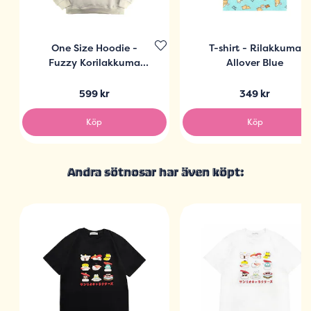
One Size Hoodie -
T-shirt - Rilakkuma
Fuzzy Korilakkuma
Allover Blue
Ivory
599 kr
349 kr
Köp
Köp
Andra sötnosar har även köpt: