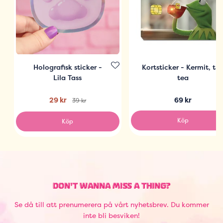
Holografisk sticker -
Kortsticker - Kermit, th
Lila Tass
tea
29 kr
69 kr
39 kr
Köp
Köp
DON'T WANNA MISS A THING?
Se då till att prenumerera på vårt nyhetsbrev. Du kommer
inte bli besviken!