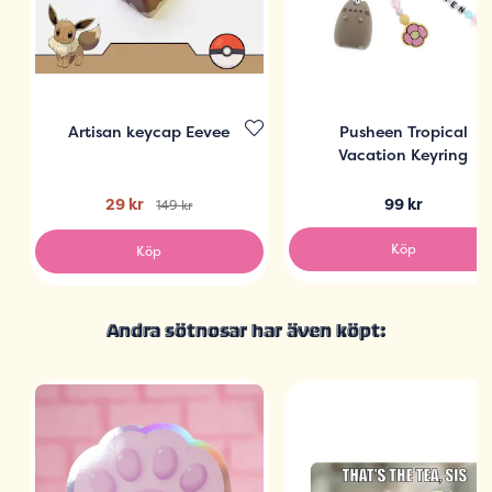
Artisan keycap Eevee
Pusheen Tropical
Vacation Keyring
29 kr
99 kr
149 kr
Köp
Köp
Andra sötnosar har även köpt: