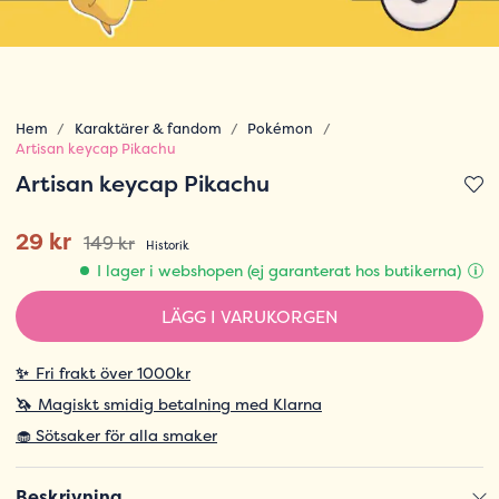
Hem
Karaktärer & fandom
Pokémon
Artisan keycap Pikachu
Artisan keycap Pikachu
29 kr
149 kr
Historik
I lager i webshopen (ej garanterat hos butikerna)
LÄGG I VARUKORGEN
✨
Fri frakt över 1000kr
🦄
Magiskt smidig betalning med Klarna
🧁 Sötsaker för alla smaker
Beskrivning