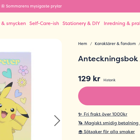
🦋 Sommarens mysigaste prylar
r & smycken
Self-Care-ish
Stationery & DIY
Inredning & pra
Hem
Karaktärer & fandom
Anteckningsbok 
129 kr
Historik
✨
Fri frakt över 1000kr
🦄
Magiskt smidig betalning
🧁 Sötsaker för alla smaker