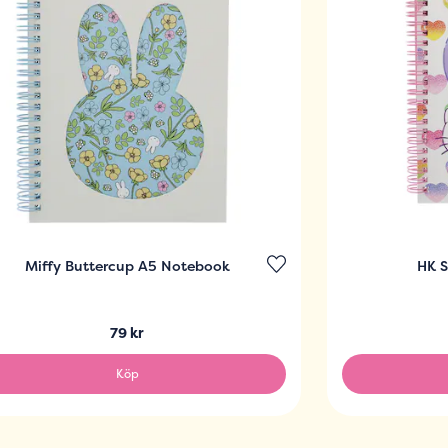
Miffy Buttercup A5 Notebook
HK 
79 kr
Köp