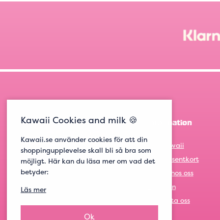
Kawaii Cookies and milk 🍪
Information
Kawaii.se använder cookies för att din
Om Kawaii
shoppingupplevelse skall bli så bra som
Om presentkort
möjligt. Här kan du läsa mer om vad det
betyder:
Jobba hos oss
Logga in
Läs mer
Kontakta oss
Ok