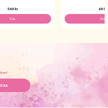
549 kr
49 kr
Köp
Köp
iken!
ICKA