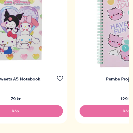
Sweets A5 Notebook
Pembe Proje
79 kr
129 kr
Köp
Köp