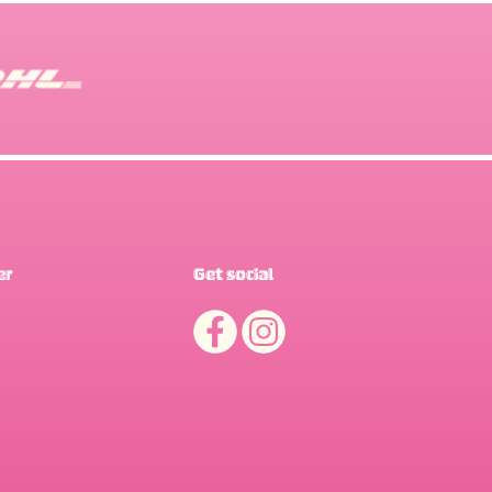
er
Get social