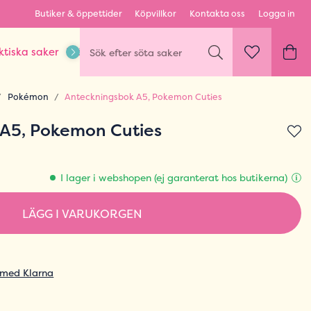
Butiker & öppettider
Köpvillkor
Kontakta oss
Logga in
ktiska saker
Kläder & Outfits
Karaktärer & fandom
Pokémon
Anteckningsbok A5, Pokemon Cuties
A5, Pokemon Cuties
I lager i webshopen (ej garanterat hos butikerna)
LÄGG I VARUKORGEN
 med Klarna