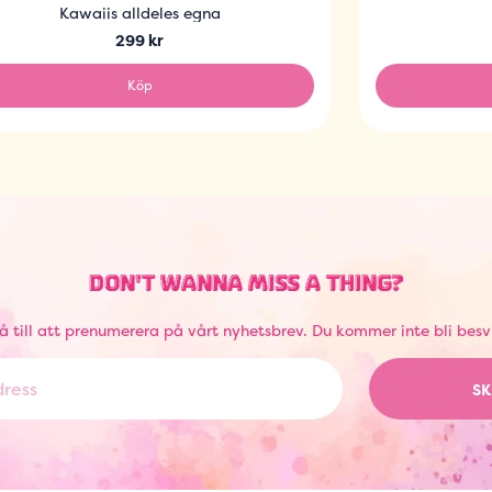
Kawaiis alldeles egna
299 kr
Köp
DON'T WANNA MISS A THING?
å till att prenumerera på vårt nyhetsbrev. Du kommer inte bli besv
SK