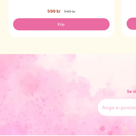
599 kr
949 kr
Köp
Se d