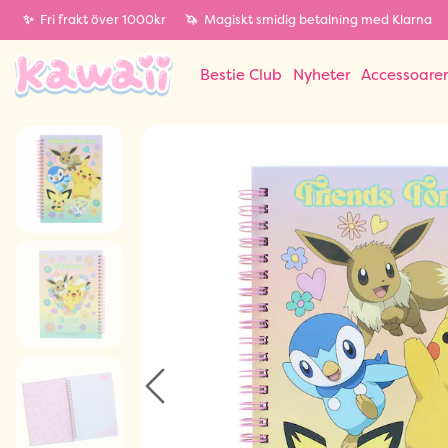
✨
Fri frakt över 1000kr
🦄
Magiskt smidig betalning med Klarna
Bestie Club
Nyheter
Accessoare