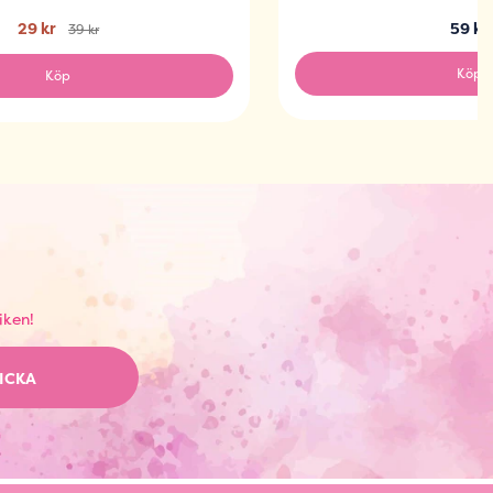
29 kr
59 kr
39 kr
Köp
Köp
iken!
ICKA