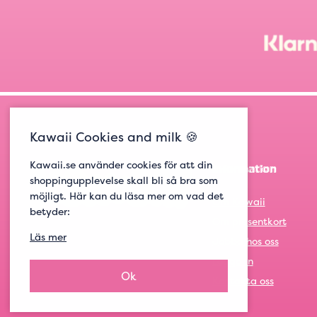
Kawaii Cookies and milk 🍪
Kawaii.se använder cookies för att din
Information
shoppingupplevelse skall bli så bra som
möjligt. Här kan du läsa mer om vad det
Om Kawaii
betyder:
Om presentkort
Läs mer
Jobba hos oss
Logga in
Ok
Kontakta oss