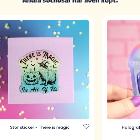
Andra sötnosar har även köpt:
Stor sticker - There is magic
Holograf