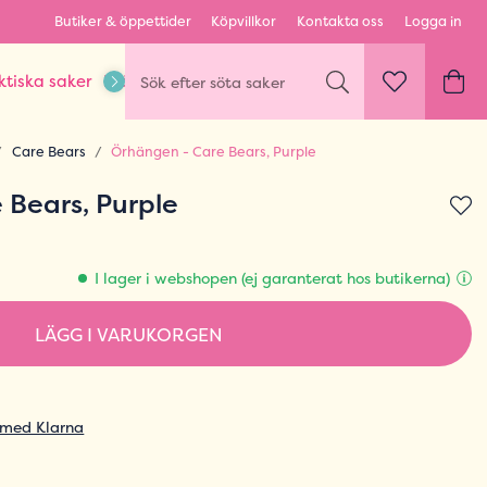
Butiker & öppettider
Köpvillkor
Kontakta oss
Logga in
ktiska saker
Kläder & Outfits
Karaktärer & fandom
Care Bears
Örhängen - Care Bears, Purple
 Bears, Purple
I lager i webshopen (ej garanterat hos butikerna)
LÄGG I VARUKORGEN
 med Klarna