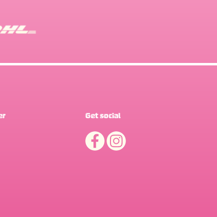
er
Get social