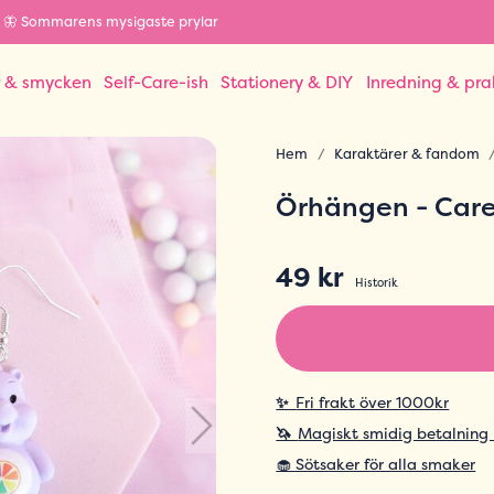
🦋 Sommarens mysigaste prylar
r & smycken
Self-Care-ish
Stationery & DIY
Inredning & pra
Hem
Karaktärer & fandom
Örhängen - Care
49 kr
Historik
✨
Fri frakt över 1000kr
🦄
Magiskt smidig betalning
🧁 Sötsaker för alla smaker