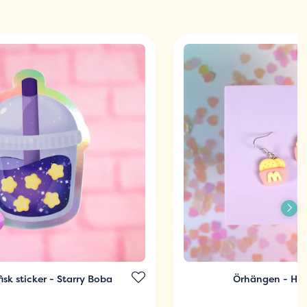
isk sticker - Starry Boba
Örhängen - Ha