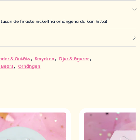
g tusan de finaste nickelfria örhängena du kan hitta!
äder & Outfits
Smycken
Djur & figurer
 Bears
Örhängen