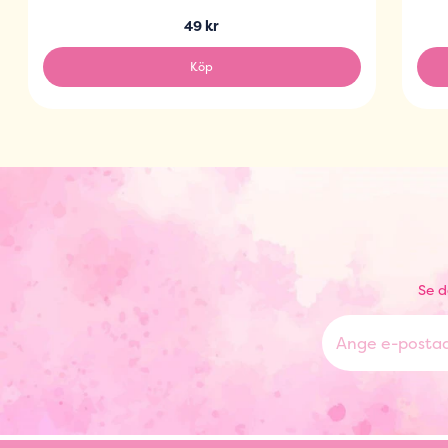
49 kr
Köp
Se d