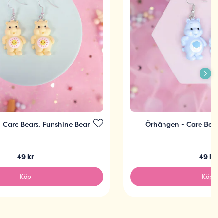
 Care Bears, Funshine Bear
Örhängen - Care Bea
49 kr
49 kr
Köp
Köp